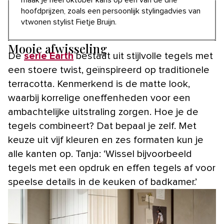
maak je heel oktober kans op een van de drie
hoofdprijzen, zoals een persoonlijk stylingadvies van
vtwonen stylist Fietje Bruijn.
Mooie afwisseling
De
serie Earth
bestaat uit stijlvolle tegels met
een stoere twist, geïnspireerd op traditionele
terracotta. Kenmerkend is de matte look,
waarbij korrelige oneffenheden voor een
ambachtelijke uitstraling zorgen. Hoe je de
tegels combineert? Dat bepaal je zelf. Met
keuze uit vijf kleuren en zes formaten kun je
alle kanten op. Tanja: ‘Wissel bijvoorbeeld
tegels met een opdruk en effen tegels af voor
speelse details in de keuken of badkamer.’