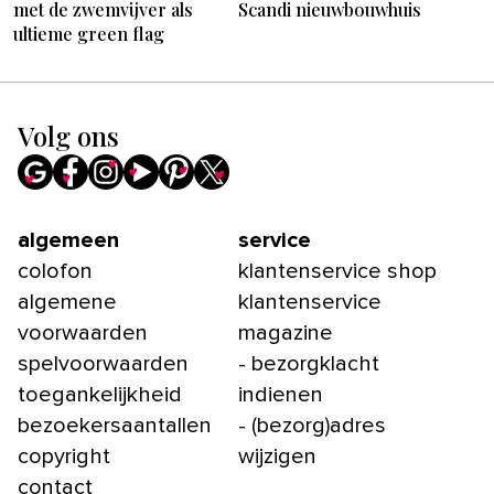
met de zwemvijver als
Scandi nieuwbouwhuis
ultieme green flag
Volg ons
algemeen
service
colofon
klantenservice shop
algemene
klantenservice
voorwaarden
magazine
spelvoorwaarden
- bezorgklacht
toegankelijkheid
indienen
bezoekersaantallen
- (bezorg)adres
copyright
wijzigen
contact