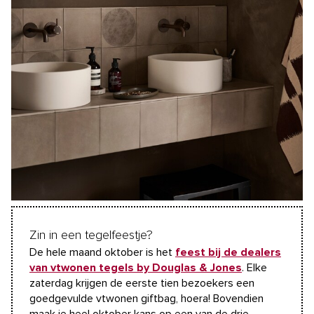
Zin in een tegelfeestje?
De hele maand oktober is het
feest bij de dealers
van vtwonen tegels by Douglas & Jones
. Elke
zaterdag krijgen de eerste tien bezoekers een
goedgevulde vtwonen giftbag, hoera! Bovendien