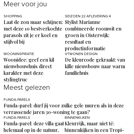
Meer voor jou
SHOPPING
SEIZOEN 22 AFLEVERING 4
Laat de zon maar schijnen:
Stylist Marianne
met deze 10 bestverkochte
combineerde roomwit en
parasols zit je er koel en
groen in Oisterwijk:
stijlvol bij
resultaat en
productinformatie
WOONINSPIRATIE
VTWONEN DESIGN
Woonidee: geef een kil
De kleurcode gekraakt: van
nieuwbouwhuis direct
kille nieuwbouw naar warm
karakter met deze
familiehuis
stylingtruc
Meest gelezen
FUNDA-PARELS
Funda-parel: durf jij voor zulke gele muren als in deze
verrassende jaren 30-woning te gaan?
FUNDA-PARELS
BINNENKIJKEN
Funda-parel: deze villa gaat
Kleurrijk, maar niet té:
helemaal op in de natuur,
binnenkijken in een Tropi-