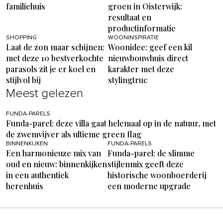
familiehuis
groen in Oisterwijk:
resultaat en
productinformatie
SHOPPING
WOONINSPIRATIE
Laat de zon maar schijnen:
Woonidee: geef een kil
met deze 10 bestverkochte
nieuwbouwhuis direct
parasols zit je er koel en
karakter met deze
stijlvol bij
stylingtruc
Meest gelezen
FUNDA-PARELS
Funda-parel: deze villa gaat helemaal op in de natuur, met
de zwemvijver als ultieme green flag
BINNENKIJKEN
FUNDA-PARELS
Een harmonieuze mix van
Funda-parel: de slimme
oud en nieuw: binnenkijken
stijlenmix geeft deze
in een authentiek
historische woonboerderij
herenhuis
een moderne upgrade