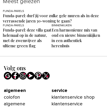
Meest gelezen
FUNDA-PARELS
Funda-parel: durf jij voor zulke gele muren als in deze
verrassende jaren 30-woning te gaan?
FUNDA-PARELS
BINNENKIJKEN
Funda-parel: deze villa gaat
Een harmonieuze mix van
helemaal op in de natuur,
oud en nieuw: binnenkijken
met de zwemvijver als
in een authentiek
ultieme green flag
herenhuis
Volg ons
algemeen
service
colofon
klantenservice shop
algemene
klantenservice