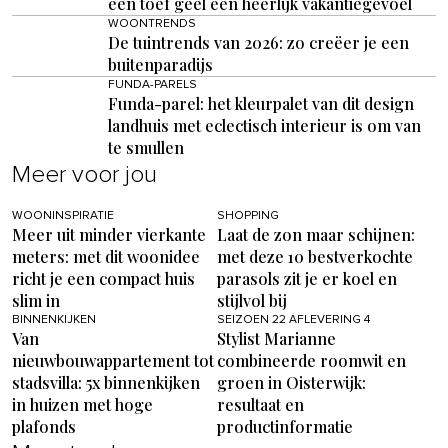
een toef geel een heerlijk vakantiegevoel
WOONTRENDS
De tuintrends van 2026: zo creëer je een
buitenparadijs
FUNDA-PARELS
Funda-parel: het kleurpalet van dit design
landhuis met eclectisch interieur is om van
te smullen
Meer voor jou
WOONINSPIRATIE
SHOPPING
Meer uit minder vierkante
Laat de zon maar schijnen:
meters: met dit woonidee
met deze 10 bestverkochte
richt je een compact huis
parasols zit je er koel en
slim in
stijlvol bij
BINNENKIJKEN
SEIZOEN 22 AFLEVERING 4
Van
Stylist Marianne
nieuwbouwappartement tot
combineerde roomwit en
stadsvilla: 5x binnenkijken
groen in Oisterwijk:
in huizen met hoge
resultaat en
plafonds
productinformatie