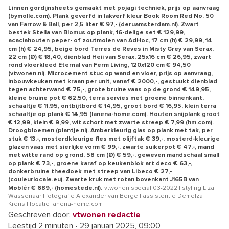
Linnen gordijnsheets gemaakt met pojagi techniek, prijs op aanvraag
(bymolle.com). Plank geverfd in lakverf kleur Book Room Red No. 50
van Farrow & Ball, per 2,5 liter € 97,- (deruamsterdam.nl). Zwart
bestek Stella van Blomus op plank, 16-delige set € 129,99,
acaciahouten peper- of zoutmolen van AdHoc, 17 cm (h) € 29,99, 14
cm (h) € 24,95, beige bord Terres de Reves in Misty Grey van Serax,
22 cm (Ø) € 18,40, dienblad Heii van Serax, 25x16 cm € 26,95, zwart
rond vloerkleed Eternal van Ferm Living, 120x120 cm € 94,50
(vtwonen.nl). Microcement stuc op wand en vloer, prijs op aanvraag,
inbouwkeuken met kraan per unit, vanaf € 2000,-, gestuukt dienblad
tegen achterwand € 75,-, grote bruine vaas op de grond € 149,95,
kleine bruine pot € 62,50, terra servies met groene binnenkant,
schaaltje € 11,95, ontbijtbord € 14,95, groot bord € 16,95, klein terra
schaaltje op plank € 14,95 (lanena-home.com). Houten snijplank groot
€ 12,99, klein € 9,99, wit schort met zwarte streep € 7,99 (hm.com).
Droogbloemen (plantje.nl). Amberkleurig glas op plank met tak, per
stuk € 13,-, mosterdkleurige fles met olijftak € 39,-, mosterd-kleurige
glazen vaas met sierlijke vorm € 99,-, zwarte suikerpot € 47,-, mand
met witte rand op grond, 58 cm (Ø) € 59,-, geweven mandschaal small
op plank € 73,-, groene karaf op keukenblok art deco € 63,-,
donkerbruine theedoek met streep van Libeco € 27,-
(couleurlocale.eu). Zwarte kruk met rotan bovenkant J165B van
Møblér € 689,- (homestede.nl).
vtwonen special 03-2022 | styling Liza
Wassenaar | fotografie Alexander van Berge | assistentie Demelza
Krens | locatie lanena-home.com
Geschreven door:
vtwonen redactie
Leestijd 2 minuten
•
29 januari 2025, 09:00