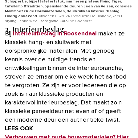
Schippertje, bijzettafel erfstuk, marmeren plateau Flying Tiger,
tafellamp &Tradition, openslaande deuren Leen van Velzen, consoles
Mammoet Oude Bouwmaterialen, deurkrukken Interieurbeslag.
Overig onbekend.
vtwonen 05-2024 | productie De Binnenkijkers |
styling Jeske Weel | fotografie Caroline Coehorst
3. Interieurbeslag
Bij
Interieurbeslag in Roosendaal
maken ze
klassiek hang- en sluitwerk met
oorspronkelijke materialen. Met genoeg
kennis over de huidige trends en
ontwikkelingen binnen de interieurbranche,
streven ze ernaar om elke week het aanbod
te vergroten. Ze zijn er voor iedereen die op
zoek is naar klassieke producten en
karaktervol interieurbeslag. Dat maakt zo'n
klassieke paneeldeur net even af of geeft
een moderne deur een authentieke twist.
LEES OOK
Verbouwen met oude bouwmaterialen? Hier