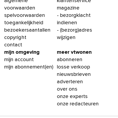
algemene
klantenservice
voorwaarden
magazine
spelvoorwaarden
- bezorgklacht
toegankelijkheid
indienen
bezoekersaantallen
- (bezorg)adres
copyright
wijzigen
contact
mijn omgeving
meer vtwonen
mijn account
abonneren
mijn abonnement(en)
losse verkoop
nieuwsbrieven
adverteren
over ons
onze experts
onze redacteuren