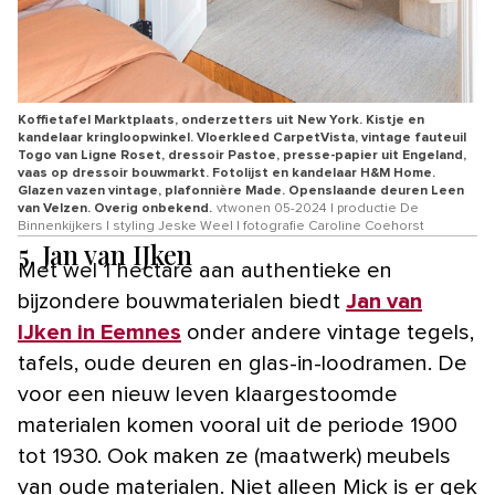
Koffietafel Marktplaats, onderzetters uit New York. Kistje en
kandelaar kringloopwinkel. Vloerkleed CarpetVista, vintage fauteuil
Togo van Ligne Roset, dressoir Pastoe, presse-papier uit Engeland,
vaas op dressoir bouwmarkt. Fotolijst en kandelaar H&M Home.
Glazen vazen vintage, plafonnière Made. Openslaande deuren Leen
van Velzen. Overig onbekend.
vtwonen 05-2024 | productie De
Binnenkijkers | styling Jeske Weel | fotografie Caroline Coehorst
5. Jan van IJken
Met wel 1 hectare aan authentieke en
bijzondere bouwmaterialen biedt
Jan van
IJken in Eemnes
onder andere vintage tegels,
tafels, oude deuren en glas-in-loodramen. De
voor een nieuw leven klaargestoomde
materialen komen vooral uit de periode 1900
tot 1930. Ook maken ze (maatwerk) meubels
van oude materialen. Niet alleen Mick is er gek