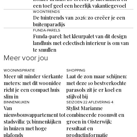
een toef geel een heerlijk vakantiegevoel
WOONTRENDS
De tuintrends van 2026: zo creëer je een
buitenparadijs
FUNDA-PARELS
Funda-parel: het kleurpalet van dit design
landhuis met eclectisch interieur is om van
te smullen
Meer voor jou
WOONINSPIRATIE
SHOPPING
Meer uit minder vierkante
Laat de zon maar schijnen:
meters: met dit woonidee
met deze 10 bestverkochte
richt je een compact huis
parasols zit je er koel en
slim in
stijlvol bij
BINNENKIJKEN
SEIZOEN 22 AFLEVERING 4
Van
Stylist Marianne
nieuwbouwappartement tot
combineerde roomwit en
stadsvilla: 5x binnenkijken
groen in Oisterwijk:
in huizen met hoge
resultaat en
plafonds
productinformatie