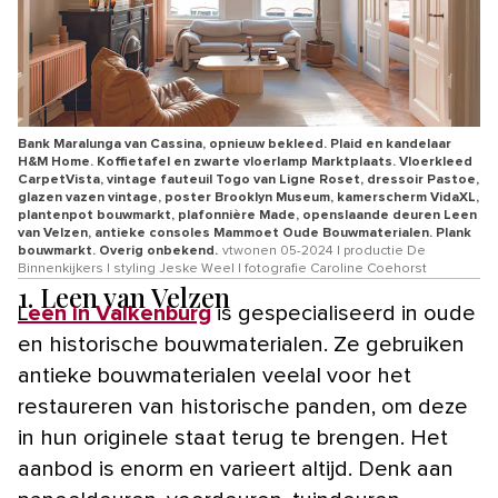
Bank Maralunga van Cassina, opnieuw bekleed. Plaid en kandelaar
H&M Home. Koffietafel en zwarte vloerlamp Marktplaats. Vloerkleed
CarpetVista, vintage fauteuil Togo van Ligne Roset, dressoir Pastoe,
glazen vazen vintage, poster Brooklyn Museum, kamerscherm VidaXL,
plantenpot bouwmarkt, plafonnière Made, openslaande deuren Leen
van Velzen, antieke consoles Mammoet Oude Bouwmaterialen. Plank
bouwmarkt. Overig onbekend.
vtwonen 05-2024 | productie De
Binnenkijkers | styling Jeske Weel | fotografie Caroline Coehorst
1. Leen van Velzen
Leen in Valkenburg
is gespecialiseerd in oude
en historische bouwmaterialen. Ze gebruiken
antieke bouwmaterialen veelal voor het
restaureren van historische panden, om deze
in hun originele staat terug te brengen. Het
aanbod is enorm en varieert altijd. Denk aan