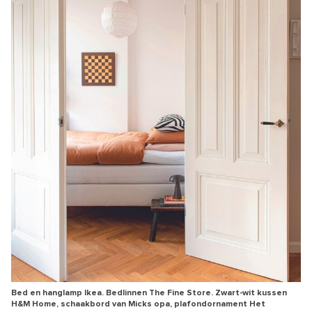
Bed en hanglamp Ikea. Bedlinnen The Fine Store. Zwart-wit kussen
H&M Home, schaakbord van Micks opa, plafondornament Het