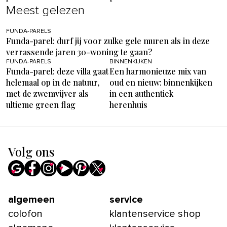
Meest gelezen
FUNDA-PARELS
Funda-parel: durf jij voor zulke gele muren als in deze
verrassende jaren 30-woning te gaan?
FUNDA-PARELS
BINNENKIJKEN
Funda-parel: deze villa gaat
Een harmonieuze mix van
helemaal op in de natuur,
oud en nieuw: binnenkijken
met de zwemvijver als
in een authentiek
ultieme green flag
herenhuis
Volg ons
algemeen
service
colofon
klantenservice shop