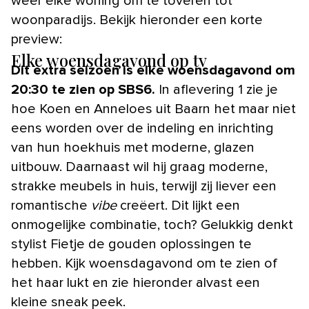
weer elke woning om te toveren tot
woonparadijs. Bekijk hieronder een korte
preview:
Elke woensdagavond op tv
Dit extra seizoen is elke woensdagavond om
20:30 te zien op SBS6.
In aflevering 1 zie je
hoe Koen en Anneloes uit Baarn het maar niet
eens worden over de indeling en inrichting
van hun hoekhuis met moderne, glazen
uitbouw. Daarnaast wil hij graag moderne,
strakke meubels in huis, terwijl zij liever een
romantische
vibe
creëert. Dit lijkt een
onmogelijke combinatie, toch? Gelukkig denkt
stylist Fietje de gouden oplossingen te
hebben. Kijk woensdagavond om te zien of
het haar lukt en zie hieronder alvast een
kleine sneak peek.