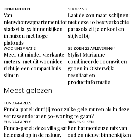
BINNENKIJKEN
SHOPPING
Van
Laat de zon maar schijnen:
nieuwbouwappartement tot
met deze 10 bestverkochte
stadsvilla: 5x binnenkijken
parasols zit je er koel en
in huizen met hoge
stijlvol bij
plafonds
WOONINSPIRATIE
SEIZOEN 22 AFLEVERING 4
Meer uit minder vierkante
Stylist Marianne
meters: met dit woonidee
combineerde roomwit en
richt je een compact huis
groen in Oisterwijk:
slim in
resultaat en
productinformatie
Meest gelezen
FUNDA-PARELS
Funda-parel: durf jij voor zulke gele muren als in deze
verrassende jaren 30-woning te gaan?
FUNDA-PARELS
BINNENKIJKEN
Funda-parel: deze villa gaat
Een harmonieuze mix van
helemaal op in de natuur,
oud en nieuw: binnenkijken