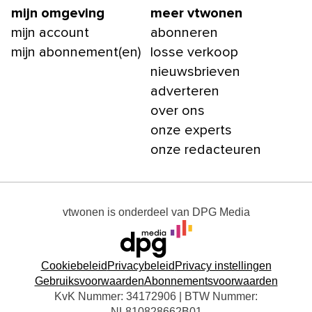
mijn omgeving
meer vtwonen
mijn account
abonneren
mijn abonnement(en)
losse verkoop
nieuwsbrieven
adverteren
over ons
onze experts
onze redacteuren
vtwonen
is onderdeel van
DPG Media
Cookiebeleid
Privacybeleid
Privacy instellingen
Gebruiksvoorwaarden
Abonnementsvoorwaarden
KvK Nummer: 34172906 | BTW Nummer:
NL810828662B01