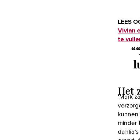
LEES O
Vivian 
te vulle
“
l
Het 
‘Mark za
verzorg
kunnen d
minder 
dahlia’s