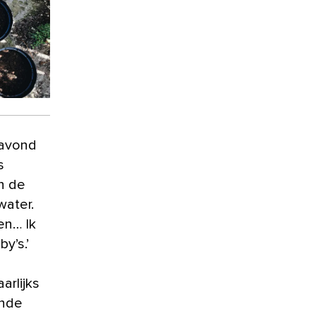
s
n de
water.
en… Ik
y’s.’
arlijks
unde