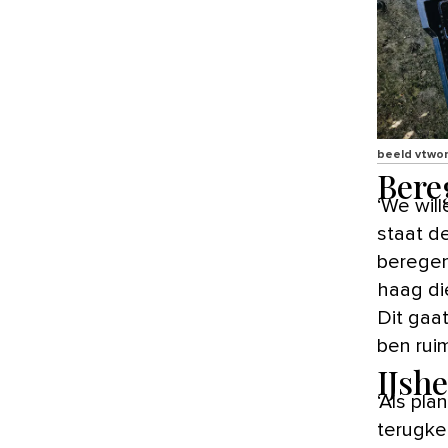
beeld vtwo
Bere
‘We willen niet klagen hoor, maar wat is het droog! Iedere avond
staat d
beregen
haag die
Dit gaat
ben rui
IJshe
‘Als pla
terugke