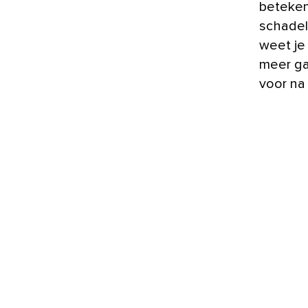
beteken
schadeli
weet je
meer ga
voor na 