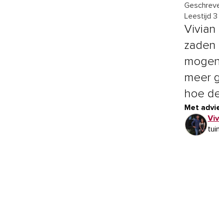
Geschreve
Leestijd 3
Vivian
zaden 
mogen 
meer g
hoe de
Met advie
Vi
tui