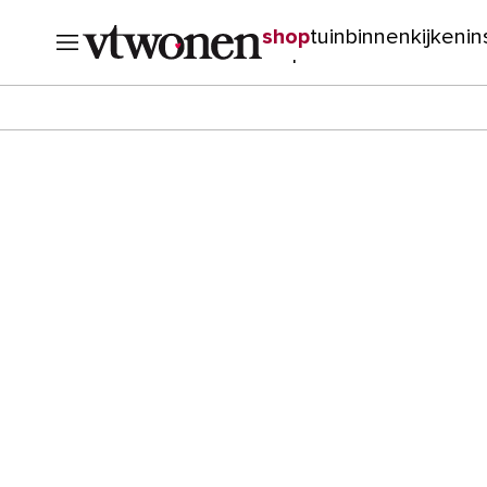
shop
tuin
binnenkijken
in
verbouwen
cursussen
o