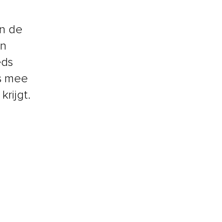
an de
en
eds
s mee
rijgt.