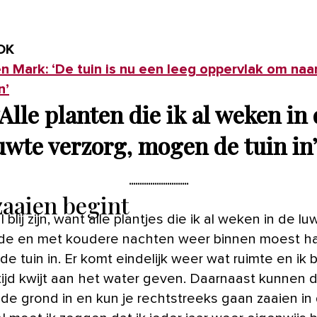
OK
en Mark: ‘De tuin is nu een leeg oppervlak om na
n’
“Alle planten die ik al weken in
uwte verzorg, mogen de tuin in
zaaien begint
l blij zijn, want alle plantjes die ik al weken in de lu
de en met koudere nachten weer binnen moest ha
e tuin in. Er komt eindelijk weer wat ruimte en ik 
tijd kwijt aan het water geven. Daarnaast kunnen 
 de grond in en kun je rechtstreeks gaan zaaien in 