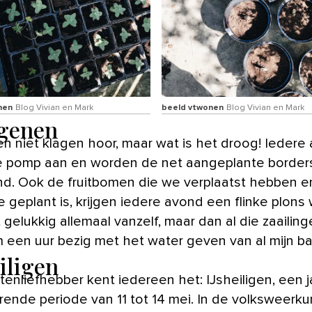
nen
Blog Vivian en Mark
beeld vtwonen
Blog Vivian en Mark
genen
e pomp aan en worden de net aangeplante border
d. Ook de fruitbomen die we verplaatst hebben e
 geplant is, krijgen iedere avond een flinke plons 
 gelukkig allemaal vanzelf, maar dan al die zaailing
m een uur bezig met het water geven van al mijn bab
iligen
ntenliefhebber kent iedereen het: IJsheiligen, een ja
rende periode van 11 tot 14 mei. In de volksweerk