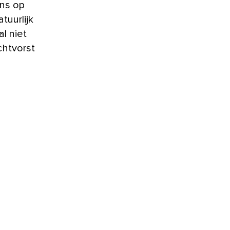
ans op
tuurlijk
l niet
chtvorst