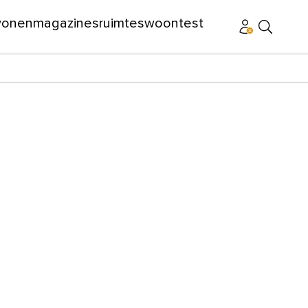
wonen
magazines
ruimtes
woontest