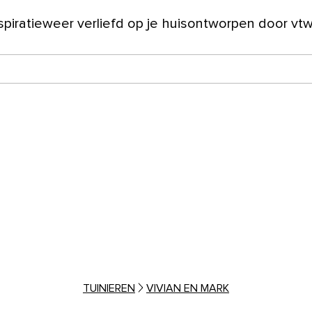
spiratie
weer verliefd op je huis
ontworpen door vt
ver ons
TUINIEREN
VIVIAN EN MARK