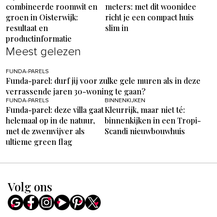
combineerde roomwit en
meters: met dit woonidee
groen in Oisterwijk:
richt je een compact huis
resultaat en
slim in
productinformatie
Meest gelezen
FUNDA-PARELS
Funda-parel: durf jij voor zulke gele muren als in deze
verrassende jaren 30-woning te gaan?
FUNDA-PARELS
BINNENKIJKEN
Funda-parel: deze villa gaat
Kleurrijk, maar niet té:
helemaal op in de natuur,
binnenkijken in een Tropi-
met de zwemvijver als
Scandi nieuwbouwhuis
ultieme green flag
Volg ons