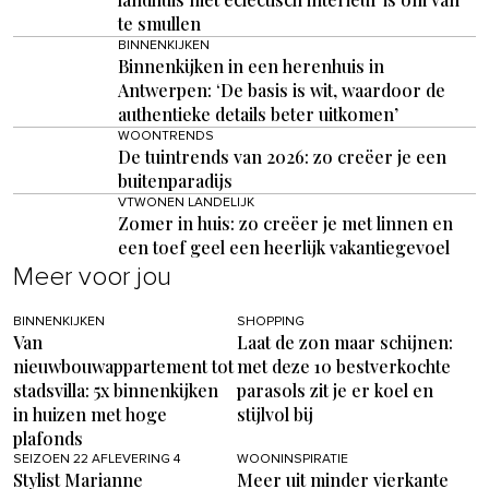
te smullen
BINNENKIJKEN
Binnenkijken in een herenhuis in
Antwerpen: ‘De basis is wit, waardoor de
authentieke details beter uitkomen’
WOONTRENDS
De tuintrends van 2026: zo creëer je een
buitenparadijs
VTWONEN LANDELIJK
Zomer in huis: zo creëer je met linnen en
een toef geel een heerlijk vakantiegevoel
Meer voor jou
BINNENKIJKEN
SHOPPING
Van
Laat de zon maar schijnen:
nieuwbouwappartement tot
met deze 10 bestverkochte
stadsvilla: 5x binnenkijken
parasols zit je er koel en
in huizen met hoge
stijlvol bij
plafonds
SEIZOEN 22 AFLEVERING 4
WOONINSPIRATIE
Stylist Marianne
Meer uit minder vierkante