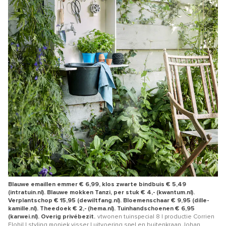
Blauwe emaillen emmer € 6,99, klos zwarte bindbuis € 5,49
(intratuin.nl). Blauwe mokken Tanzi, per stuk € 4,- (kwantum.nl).
Verplantschop € 15,95 (dewiltfang.nl). Bloemenschaar € 9,95 (dille-
kamille.nl). Theedoek € 2,- (hema.nl). Tuinhandschoenen € 6,95
(karwei.nl). Overig privébezit.
vtwonen tuinspecial 8 | productie Corrien
Flohil | styling moniek visser | uitvoering spel en buitenkraan Johan