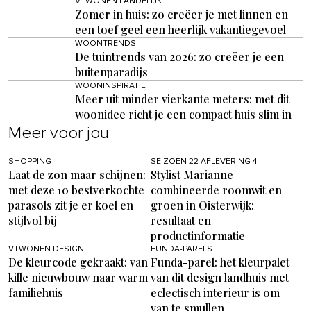
VTWONEN LANDELIJK
Zomer in huis: zo creëer je met linnen en
een toef geel een heerlijk vakantiegevoel
WOONTRENDS
De tuintrends van 2026: zo creëer je een
buitenparadijs
WOONINSPIRATIE
Meer uit minder vierkante meters: met dit
woonidee richt je een compact huis slim in
Meer voor jou
SHOPPING
SEIZOEN 22 AFLEVERING 4
Laat de zon maar schijnen:
Stylist Marianne
met deze 10 bestverkochte
combineerde roomwit en
parasols zit je er koel en
groen in Oisterwijk:
stijlvol bij
resultaat en
productinformatie
VTWONEN DESIGN
FUNDA-PARELS
De kleurcode gekraakt: van
Funda-parel: het kleurpalet
kille nieuwbouw naar warm
van dit design landhuis met
familiehuis
eclectisch interieur is om
van te smullen