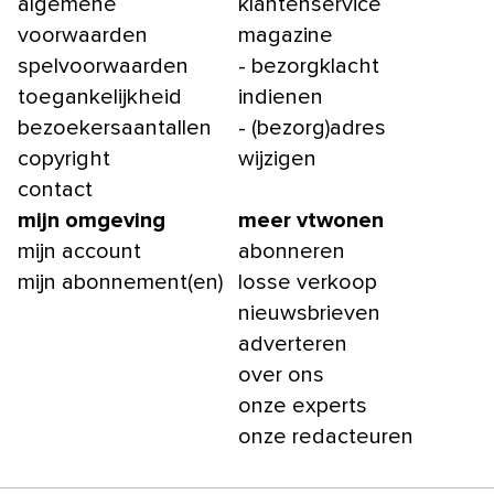
algemene
klantenservice
voorwaarden
magazine
spelvoorwaarden
- bezorgklacht
toegankelijkheid
indienen
bezoekersaantallen
- (bezorg)adres
copyright
wijzigen
contact
mijn omgeving
meer vtwonen
mijn account
abonneren
mijn abonnement(en)
losse verkoop
nieuwsbrieven
adverteren
over ons
onze experts
onze redacteuren