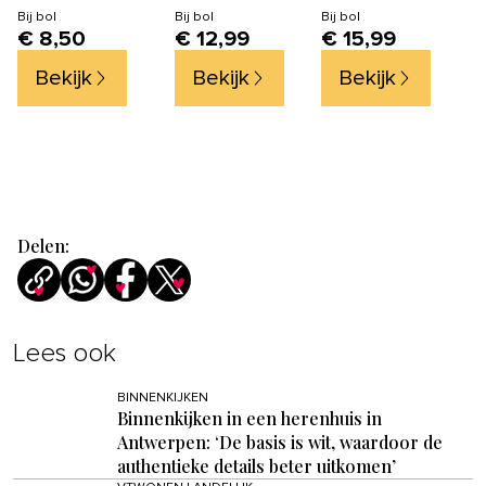
Tuinhandschoenen
Koolstofstaal
"Comfort Plus"
Bij
bol
Bij
bol
Bij
bol
€ 8,50
€ 12,99
€ 15,99
- Maat L
RR 2500
Bekijk
Bekijk
Bekijk
Delen:
Lees ook
BINNENKIJKEN
Binnenkijken in een herenhuis in
Antwerpen: ‘De basis is wit, waardoor de
authentieke details beter uitkomen’