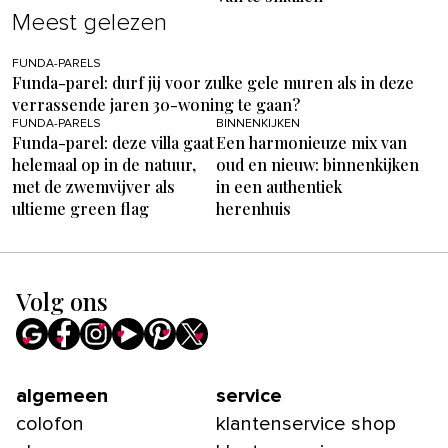
Meest gelezen
FUNDA-PARELS
Funda-parel: durf jij voor zulke gele muren als in deze
verrassende jaren 30-woning te gaan?
FUNDA-PARELS
BINNENKIJKEN
Funda-parel: deze villa gaat
Een harmonieuze mix van
helemaal op in de natuur,
oud en nieuw: binnenkijken
met de zwemvijver als
in een authentiek
ultieme green flag
herenhuis
Volg ons
algemeen
service
colofon
klantenservice shop