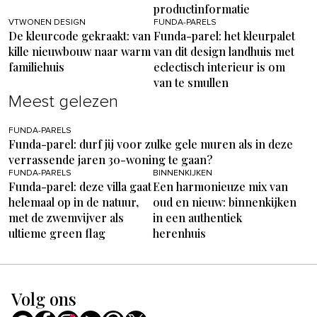
productinformatie
VTWONEN DESIGN
FUNDA-PARELS
De kleurcode gekraakt: van
Funda-parel: het kleurpalet
kille nieuwbouw naar warm
van dit design landhuis met
familiehuis
eclectisch interieur is om
van te smullen
Meest gelezen
FUNDA-PARELS
Funda-parel: durf jij voor zulke gele muren als in deze
verrassende jaren 30-woning te gaan?
FUNDA-PARELS
BINNENKIJKEN
Funda-parel: deze villa gaat
Een harmonieuze mix van
helemaal op in de natuur,
oud en nieuw: binnenkijken
met de zwemvijver als
in een authentiek
ultieme green flag
herenhuis
Volg ons