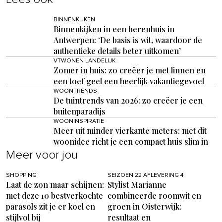
BINNENKIJKEN
Binnenkijken in een herenhuis in
Antwerpen: ‘De basis is wit, waardoor de
authentieke details beter uitkomen’
VTWONEN LANDELIJK
Zomer in huis: zo creëer je met linnen en
een toef geel een heerlijk vakantiegevoel
WOONTRENDS
De tuintrends van 2026: zo creëer je een
buitenparadijs
WOONINSPIRATIE
Meer uit minder vierkante meters: met dit
woonidee richt je een compact huis slim in
Meer voor jou
SHOPPING
SEIZOEN 22 AFLEVERING 4
Laat de zon maar schijnen:
Stylist Marianne
met deze 10 bestverkochte
combineerde roomwit en
parasols zit je er koel en
groen in Oisterwijk:
stijlvol bij
resultaat en