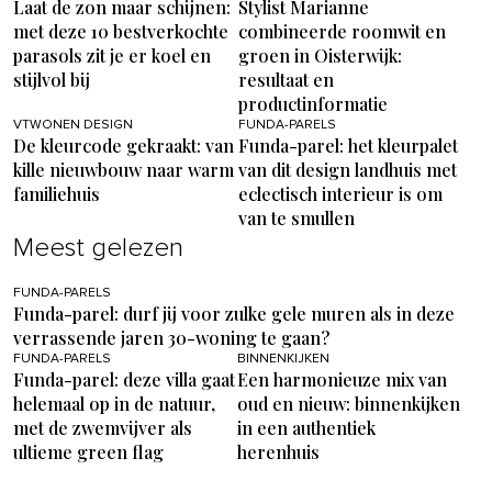
Laat de zon maar schijnen:
Stylist Marianne
met deze 10 bestverkochte
combineerde roomwit en
parasols zit je er koel en
groen in Oisterwijk:
stijlvol bij
resultaat en
productinformatie
VTWONEN DESIGN
FUNDA-PARELS
De kleurcode gekraakt: van
Funda-parel: het kleurpalet
kille nieuwbouw naar warm
van dit design landhuis met
familiehuis
eclectisch interieur is om
van te smullen
Meest gelezen
FUNDA-PARELS
Funda-parel: durf jij voor zulke gele muren als in deze
verrassende jaren 30-woning te gaan?
FUNDA-PARELS
BINNENKIJKEN
Funda-parel: deze villa gaat
Een harmonieuze mix van
helemaal op in de natuur,
oud en nieuw: binnenkijken
met de zwemvijver als
in een authentiek
ultieme green flag
herenhuis