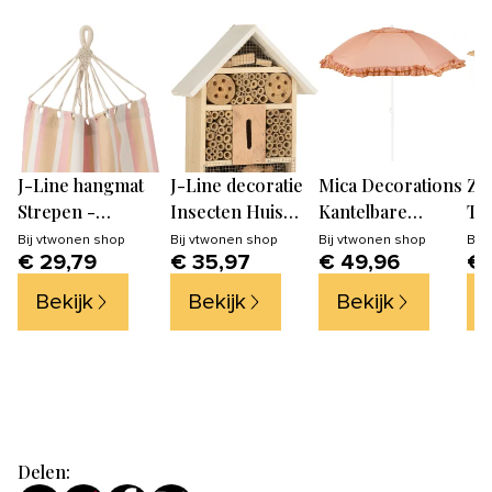
J-Line hangmat
J-Line decoratie
Mica Decorations
Zu
Strepen -
Insecten Huis
Kantelbare
Tui
katoen/polyester -
China - hout -
Parasol met
Pic
Bij
vtwonen shop
Bij
vtwonen shop
Bij
vtwonen shop
Bij
€ 29,79
€ 35,97
€ 49,96
€ 
wit/beige/lichtroze
naturel - large
Ruches -
Bie
Stokparasol 238 x
Ba
Bekijk
Bekijk
Bekijk
Ø195 cm - Tuin of
Op
Balkonparasol -
Nat
Polyester, Staal -
Perzik
Delen: