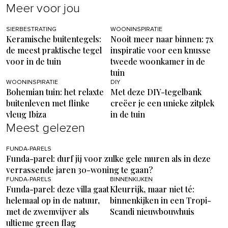
Meer voor jou
SIERBESTRATING
WOONINSPIRATIE
Keramische buitentegels:
Nooit meer naar binnen: 7x
de meest praktische tegel
inspiratie voor een knusse
voor in de tuin
tweede woonkamer in de
tuin
WOONINSPIRATIE
DIY
Bohemian tuin: het relaxte
Met deze DIY-tegelbank
buitenleven met flinke
creëer je een unieke zitplek
vleug Ibiza
in de tuin
Meest gelezen
FUNDA-PARELS
Funda-parel: durf jij voor zulke gele muren als in deze
verrassende jaren 30-woning te gaan?
FUNDA-PARELS
BINNENKIJKEN
Funda-parel: deze villa gaat
Kleurrijk, maar niet té:
helemaal op in de natuur,
binnenkijken in een Tropi-
met de zwemvijver als
Scandi nieuwbouwhuis
ultieme green flag