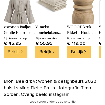
vtwonen Badjas
Yumeko
WOOOD kruk
Yam
Gentle Embrace -
douchelakens
Bikkel - Hout -
Ha
S/M - Zand
Terry - white
Naturel -
Bad
Bij
vtwonen shop
Bij
vtwonen shop
Bij
vtwonen shop
Bij
v
€ 45,95
€ 55,95
€ 119,00
€ 
sand - 70x140 - 2
40x28x28
- W
st
Bekijk
Bekijk
Bekijk
B
Bron: Beeld 1: vt wonen & designbeurs 2022
huis | styling Fietje Bruijn | fotografie Timo
Sorben. Overig beeld instagram
Lees verder onder de advertentie