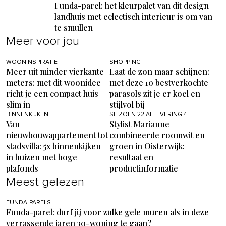
Funda-parel: het kleurpalet van dit design
landhuis met eclectisch interieur is om van
te smullen
Meer voor jou
WOONINSPIRATIE
SHOPPING
Meer uit minder vierkante
Laat de zon maar schijnen:
meters: met dit woonidee
met deze 10 bestverkochte
richt je een compact huis
parasols zit je er koel en
slim in
stijlvol bij
BINNENKIJKEN
SEIZOEN 22 AFLEVERING 4
Van
Stylist Marianne
nieuwbouwappartement tot
combineerde roomwit en
stadsvilla: 5x binnenkijken
groen in Oisterwijk:
in huizen met hoge
resultaat en
plafonds
productinformatie
Meest gelezen
FUNDA-PARELS
Funda-parel: durf jij voor zulke gele muren als in deze
verrassende jaren 30-woning te gaan?