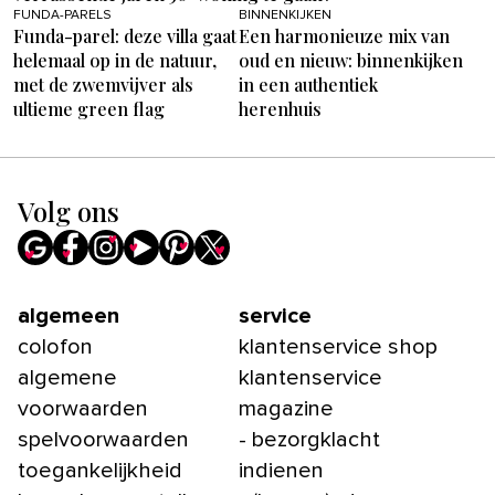
FUNDA-PARELS
BINNENKIJKEN
Funda-parel: deze villa gaat
Een harmonieuze mix van
helemaal op in de natuur,
oud en nieuw: binnenkijken
met de zwemvijver als
in een authentiek
ultieme green flag
herenhuis
Volg ons
algemeen
service
colofon
klantenservice shop
algemene
klantenservice
voorwaarden
magazine
spelvoorwaarden
- bezorgklacht
toegankelijkheid
indienen