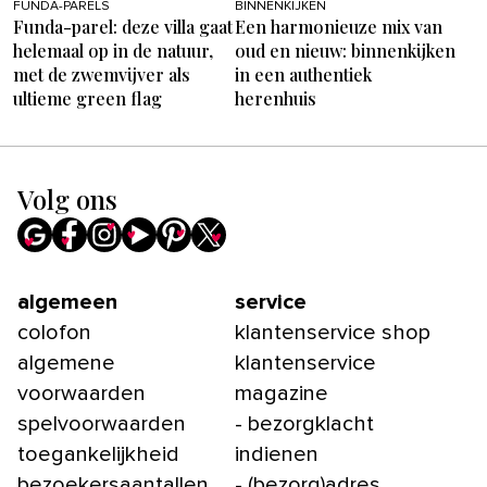
FUNDA-PARELS
BINNENKIJKEN
Funda-parel: deze villa gaat
Een harmonieuze mix van
helemaal op in de natuur,
oud en nieuw: binnenkijken
met de zwemvijver als
in een authentiek
ultieme green flag
herenhuis
Volg ons
algemeen
service
colofon
klantenservice shop
algemene
klantenservice
voorwaarden
magazine
spelvoorwaarden
- bezorgklacht
toegankelijkheid
indienen
bezoekersaantallen
- (bezorg)adres