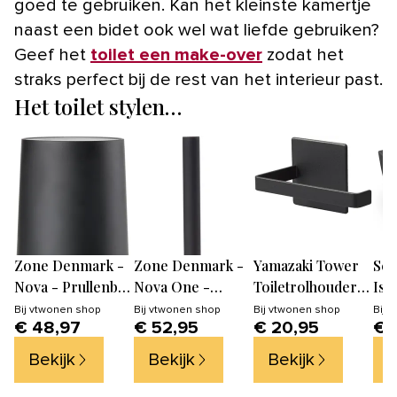
goed te gebruiken. Kan het kleinste kamertje
naast een bidet ook wel wat liefde gebruiken?
Geef het
toilet een make-over
zodat het
straks perfect bij de rest van het interieur past.
Het toilet stylen…
Zone Denmark -
Zone Denmark -
Yamazaki Tower
Sch
Nova - Prullenbak
Nova One -
Toiletrolhouder
Isv
- 3 liter
Toiletborstel | WC
magnetisch -
Ba
Bij
vtwonen shop
Bij
vtwonen shop
Bij
vtwonen shop
Bij
v
€ 48,97
€ 52,95
€ 20,95
€ 
borstel
Zwart
Han
Inc
Bekijk
Bekijk
Bekijk
B
Sof
Toil