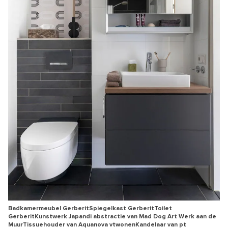
Badkamermeubel GerberitSpiegelkast GerberitToilet
GerberitKunstwerk Japandi abstractie van Mad Dog Art Werk aan de
MuurTissuehouder van Aquanova vtwonenKandelaar van pt