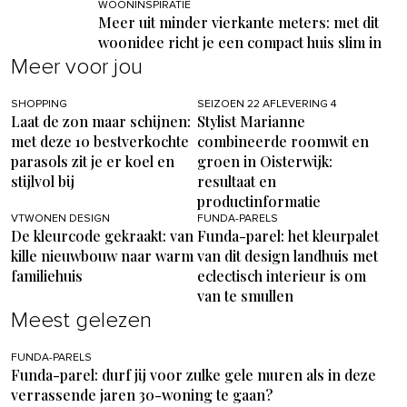
WOONINSPIRATIE
Meer uit minder vierkante meters: met dit
woonidee richt je een compact huis slim in
Meer voor jou
SHOPPING
SEIZOEN 22 AFLEVERING 4
Laat de zon maar schijnen:
Stylist Marianne
met deze 10 bestverkochte
combineerde roomwit en
parasols zit je er koel en
groen in Oisterwijk:
stijlvol bij
resultaat en
productinformatie
VTWONEN DESIGN
FUNDA-PARELS
De kleurcode gekraakt: van
Funda-parel: het kleurpalet
kille nieuwbouw naar warm
van dit design landhuis met
familiehuis
eclectisch interieur is om
van te smullen
Meest gelezen
FUNDA-PARELS
Funda-parel: durf jij voor zulke gele muren als in deze
verrassende jaren 30-woning te gaan?