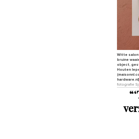
Witte salon
bruine waai
object, ges
Houten lepe
(maisonnl.c
hardware.nl
fotografie S
“
‘
ver