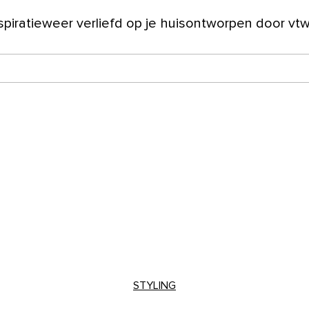
spiratie
weer verliefd op je huis
ontworpen door vt
ver ons
STYLING