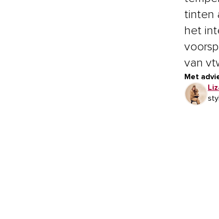
tinten
het int
voorspe
van vtw
Met advie
Li
sty