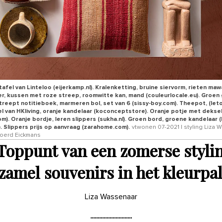
tafel van Linteloo (eijerkamp.nl). Kralenketting, bruine siervorm, rieten ma
er, kussen met roze streep, roomwitte kan, mand (couleurlocale.eu). Groen
treept notitieboek, marmeren bol, set van 6 (sissy-boy.com). Theepot, (letoi
l van HKliving, oranje kandelaar (koconceptstore). Oranje potje met deksel
om). Oranje bordje, leren slippers (sukha.nl). Groen bord, groene kandelaar 
). Slippers prijs op aanvraag (zarahome.com).
vtwonen 07-2021 | styling Liza 
joerd Eickmans
Toppunt van een zomerse styli
zamel souvenirs in het kleurpal
Liza Wassenaar