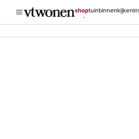
shop
tuin
binnenkijken
in
verbouwen
cursussen
o