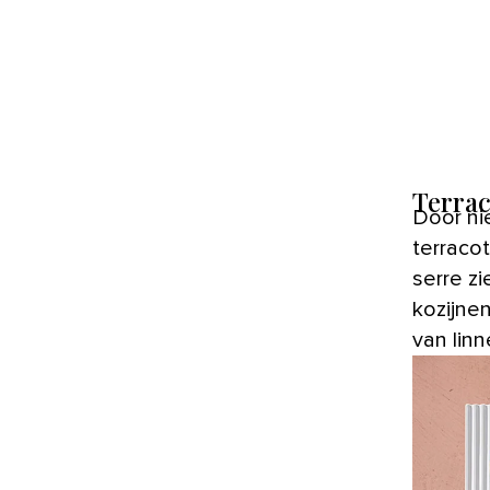
Terrac
Door niet alleen de wanden, maar ook het plafond een warme
terracot
serre zi
kozijne
van lin