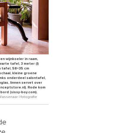
en wijnkoeler in raam,
rte tafel, 3 meter (l)
n tafel, 58×35 cm
schaal, kleine groene
inks onderdeel salontafel,
nglas, linnen servet over
onceptstore.nl). Rode kom
 bord (sissy-boy.com).
 Wassenaar | fotografie
 de
ze