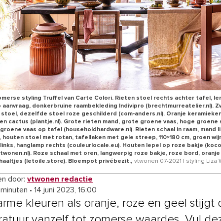
merse styling Truffel van Carte Colori. Rieten stoel rechts achter tafel, ler
 aanvraag, donkerbruine raambekleding Indivipro (brechtmurreatelier.nl). Zwa
 stoel, dezelfde stoel roze geschilderd (com-anders.nl). Oranje keramieke
s en cactus (plantje.nl). Grote rieten mand, grote groene vaas, hoge groene 
e groene vaas op tafel (householdhardware.nl). Rieten schaal in raam, mand l
k, houten stoel met rotan, tafellaken met gele streep, 110×180 cm, groen wij
links, hanglamp rechts (couleurlocale.eu). Houten lepel op roze bakje (koc
(vtwonen.nl). Roze schaal met oren, langwerpig roze bakje, roze bord, oranje
aaltjes (letoile.store). Bloempot privébezit.,
vtwonen 07-2021 | styling Liza
n door:
vtwonen redactie
 minuten
•
14 juni 2023, 16:00
rme kleuren als oranje, roze en geel stijgt
atuur vanzelf tot zomerse waardes. Vul de