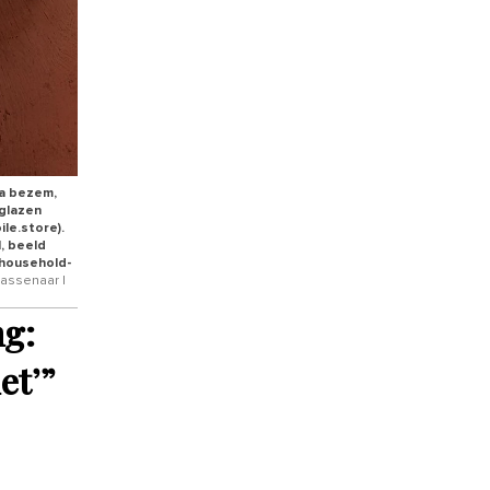
wa bezem,
 glazen
le.store).
, beeld
(household-
Wassenaar |
ng:
et’
”