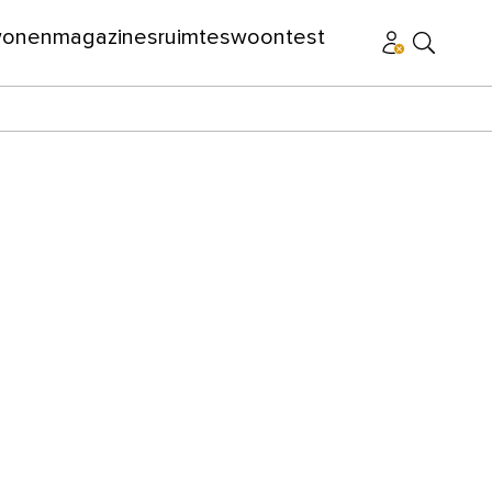
wonen
magazines
ruimtes
woontest