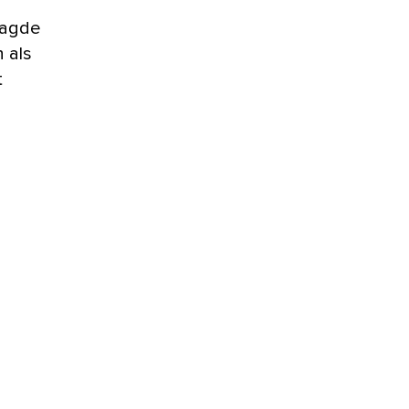
aagde
 als
t