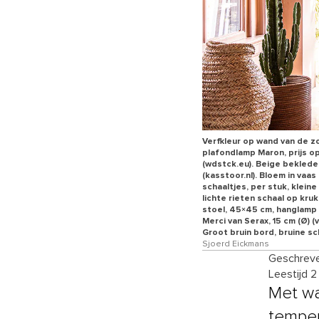
Verfkleur op wand van de zo
plafondlamp Maron, prijs op
(wdstck.eu). Beige beklede
(kasstoor.nl). Bloem in vaa
schaaltjes, per stuk, klein
lichte rieten schaal op kru
stoel, 45×45 cm, hanglamp 
Merci van Serax, 15 cm (Ø) 
Groot bruin bord, bruine sch
Sjoerd Eickmans
Geschreve
Leestijd 2
Met wa
temper