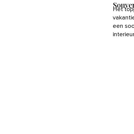
Souve
Het top
vakanti
een soo
interieu