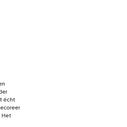
een
lder
et écht
decoreer
. Het