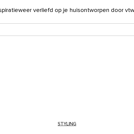
spiratie
weer verliefd op je huis
ontworpen door vt
ver ons
STYLING