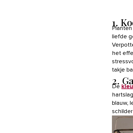
1. K
Planten zijn een oppepper voor je humeur. Mits je ze een beetje
liefde g
Verpotte
het eff
stressv
takje b
2. G
De
kleu
hartsla
blauw, 
schilder