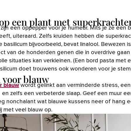
oop een plant met superkrachte
eeft, uiteraard. Zelfs kruiden hebben die superkrac
 basilicum bijvoorbeeld, bevat linalool. Bewezen is
ect van de honderden genen die in overdrive gaan 
olle situaties kan verkleinen. (Een bord pasta met 
asilicum doet trouwens ook wonderen voor je stem
a voor blauw
r blauw
wordt gelinkt aan verminderde stress, een
g en zelfs een verbeterde slaap. Geef een muur een
leg nonchalant wat blauwe kussens neer of hang 
ij met veel blauw op.