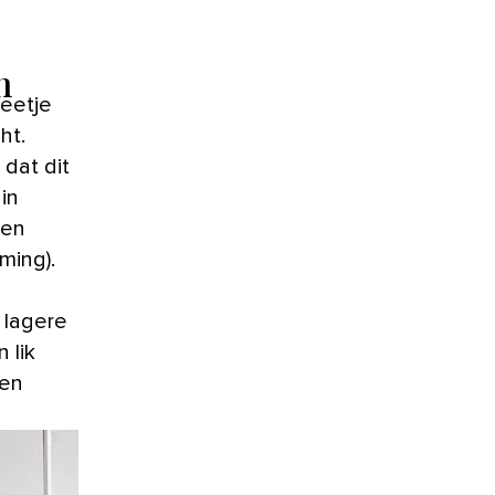
n
ht.
 dat dit
in
een
ming).
 lagere
 lik
een