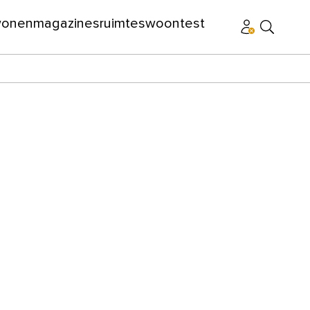
wonen
magazines
ruimtes
woontest