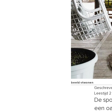
beeld vtwonen
Geschreve
Leestijd 2
De spo
een oa