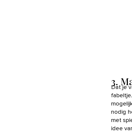
3. Ma
Dat je v
fabeltje
mogelijk
nodig h
met spi
idee van