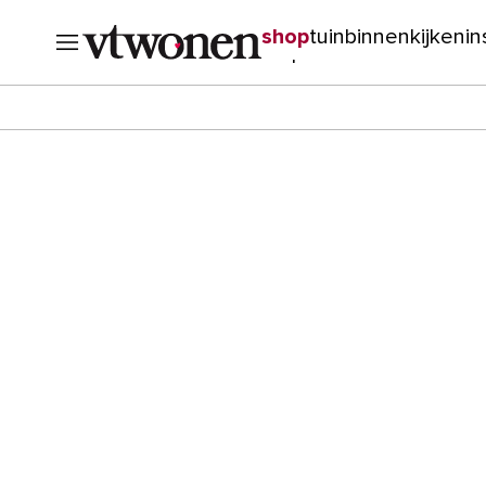
shop
tuin
binnenkijken
in
verbouwen
cursussen
o