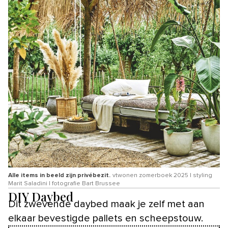
Alle items in beeld zijn privébezit.
vtwonen zomerboek 2025 | styling
Marit Saladini | fotografie Bart Brussee
DIY Daybed
Dit zwevende daybed maak je zelf met aan
elkaar bevestigde pallets en scheepstouw.