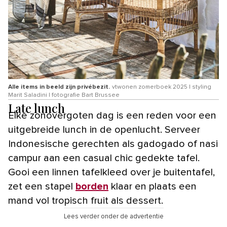
Alle items in beeld zijn privébezit.
vtwonen zomerboek 2025 | styling
Marit Saladini | fotografie Bart Brussee
Late lunch
Elke zonovergoten dag is een reden voor een
uitgebreide lunch in de openlucht. Serveer
Indonesische gerechten als gadogado of nasi
campur aan een casual chic gedekte tafel.
Gooi een linnen tafelkleed over je buitentafel,
zet een stapel
borden
klaar en plaats een
mand vol tropisch fruit als dessert.
Lees verder onder de advertentie