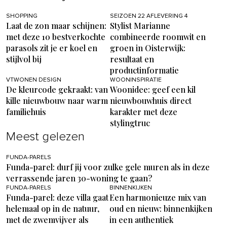
SHOPPING
SEIZOEN 22 AFLEVERING 4
Laat de zon maar schijnen:
Stylist Marianne
met deze 10 bestverkochte
combineerde roomwit en
parasols zit je er koel en
groen in Oisterwijk:
stijlvol bij
resultaat en
productinformatie
VTWONEN DESIGN
WOONINSPIRATIE
De kleurcode gekraakt: van
Woonidee: geef een kil
kille nieuwbouw naar warm
nieuwbouwhuis direct
familiehuis
karakter met deze
stylingtruc
Meest gelezen
FUNDA-PARELS
Funda-parel: durf jij voor zulke gele muren als in deze
verrassende jaren 30-woning te gaan?
FUNDA-PARELS
BINNENKIJKEN
Funda-parel: deze villa gaat
Een harmonieuze mix van
helemaal op in de natuur,
oud en nieuw: binnenkijken
met de zwemvijver als
in een authentiek