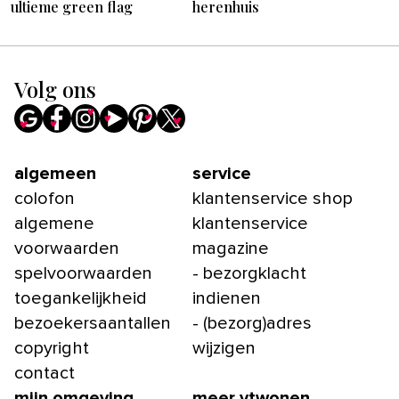
ultieme green flag
herenhuis
Volg ons
algemeen
service
colofon
klantenservice shop
algemene
klantenservice
voorwaarden
magazine
spelvoorwaarden
- bezorgklacht
toegankelijkheid
indienen
bezoekersaantallen
- (bezorg)adres
copyright
wijzigen
contact
mijn omgeving
meer vtwonen