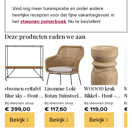
Vind nog meer tuininspiratie en onder andere
heerlijke recepten voor dat fijne vakantiegevoel, in
het
vtwonen zomerboek
. Nu te bestellen!
Deze producten raden we aan
vtwonen eettafel
Lisomme Loki
WOOOD kruk
My 
Blue sky - Hout -
Rotan Tuinstoel
Bikkel - Hout -
Nat
Dust -
Naturel - Met
Naturel -
pam
Bij
vtwonen shop
Bij
vtwonen shop
Bij
vtwonen shop
Bij
v
€ 399,00
€ 117,60
€ 119,00
€ 
200x220x97
Zitkussen
40x28x28
Len
cen
Bekijk
Bekijk
Bekijk
B
stu