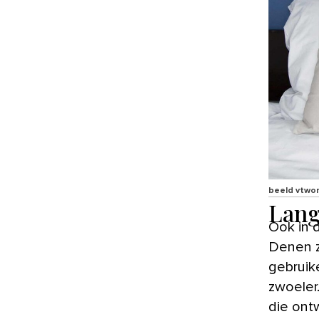
beeld vtwo
Lang
Ook in d
Denen z
gebruik
zwoeler
die ont