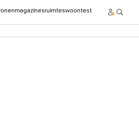
wonen
magazines
ruimtes
woontest