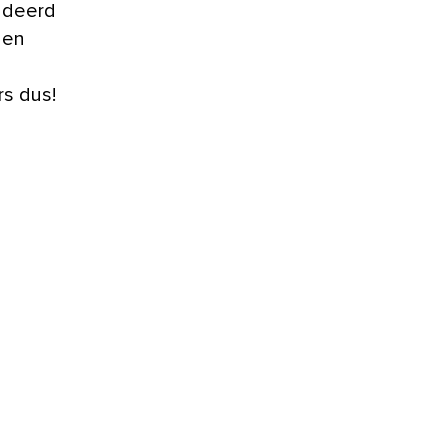
andeerd
gen
s dus!