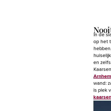
Nooi
In de slaapkamer, woonkamer of badkamer. Op tafel, aan de wand,
op het t
hebben.
huiselij
en zelf
Kaarsen
Arnhe
wand: za
is plek
kaarse