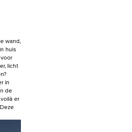
in huis
 voor
r, licht
en?
r in
an de
voilà er
? Deze