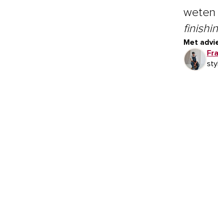
weten 
finishi
Met advie
Fr
sty