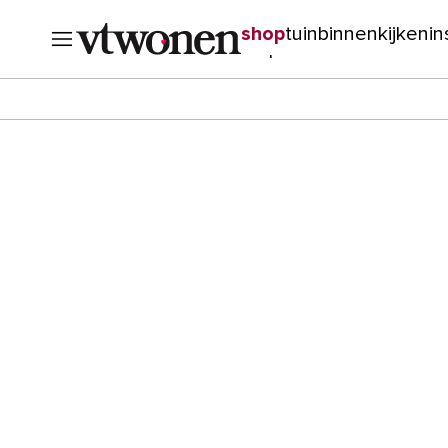
shop
tuin
binnenkijken
in
verbouwen
cursussen
o