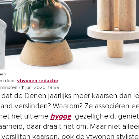
nen
n door:
vtwonen redactie
 minuten
•
11 juni 2020, 19:59
e dat de Denen jaarlijks meer kaarsen dan i
land verslinden? Waarom? Ze associëren e
met het ultieme
hygge
: gezelligheid, genie
arheid, daar draait het om. Maar niet alle
verslijten kaarsen, ook de vtwonen stylist