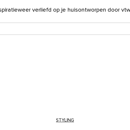
spiratie
weer verliefd op je huis
ontworpen door vt
ver ons
STYLING