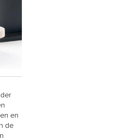
eder
en
ten en
en de
en