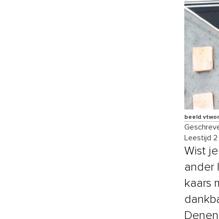
beeld vtwo
Geschreve
Leestijd 2
Wist j
ander 
kaars 
dankba
Denen 