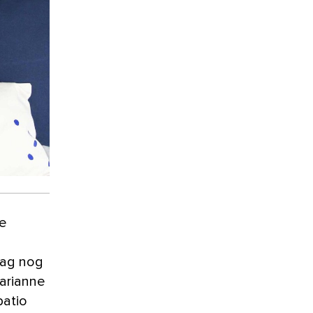
de
aag nog
arianne
patio