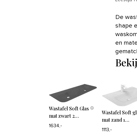
De wastafels en waskommen in de badencollectie zijn in perfect
shape e
waskomm
en mate
gematch
Beki
Wastafel Soft Glas
Wastafel Soft g
mat zwart 2
mat zand 1
waskommen
1634,-
waskom
1113,-
zonder