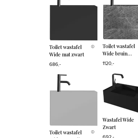
Toilet wastafel
Toilet wastafel
Wide bruin
Wide mat zwart
marmer
1120,-
686,-
Wastafel Wide
Zwart
Toilet wastafel
692,-