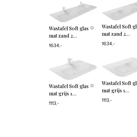
kraangaten
Wastafel Soft g
Wastafel Soft glas
mat zand 2
mat zand 2
waskommen
waskommen
1634,-
1634,-
zonder
kraangaten
Wastafel Soft g
Wastafel Soft glas
mat grijs 1
mat grijs 1
waskom - zond
waskom
1113,-
1113,-
kraangaten