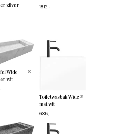
r zilver
1813,-
fel Wide
er wit
-
Toiletwasbak Wide
mat wit
686,-