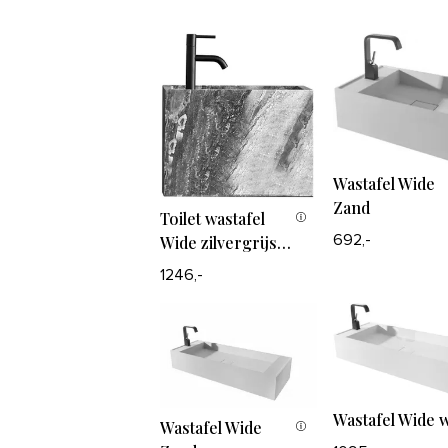
Wastafel Wide
Zand
Toilet wastafel
Wide zilvergrijs
692,-
marmer
1246,-
Wastafel Wide w
Wastafel Wide