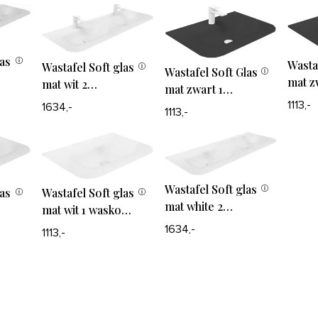
las
Wasta
Wastafel Soft glas
Wastafel Soft Glas
mat z
mat wit 2
mat zwart 1
wask
waskommen
waskom
1113,-
1634,-
1113,-
kraan
Wastafel Soft glas
Wastafel Soft glas
las
mat white 2
mat wit 1 waskom
waskommen
zonder
er
1634,-
1113,-
zonder
kraangaten
kraangaten