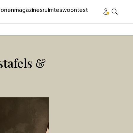
wonen
magazines
ruimtes
woontest
tafels &