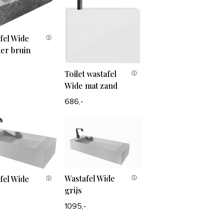
fel Wide
er bruin
-
Toilet wastafel
Wide mat zand
686,-
Wastafel Wide
fel Wide
grijs
1095,-