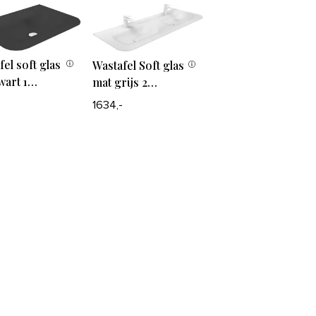
kraangaten
fel soft glas
Wastafel Soft glas
wart 1
mat grijs 2
om zonder
waskommen
1634,-
gaten