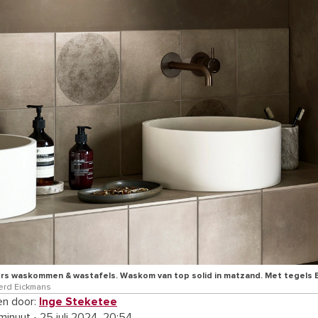
s waskommen & wastafels. Waskom van top solid in matzand. Met tegels Ea
erd Eickmans
n door:
Inge Steketee
 minuut
•
25 juli 2024, 20:54