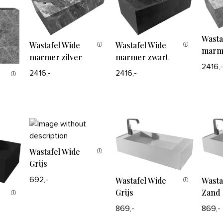
Wasta
Wastafel Wide
Wastafel Wide
marm
marmer zilver
marmer zwart
2416,
2416,-
2416,-
Wastafel Wide
Grijs
Wastafel Wide
Wasta
692,-
Grijs
Zand
869,-
869,-