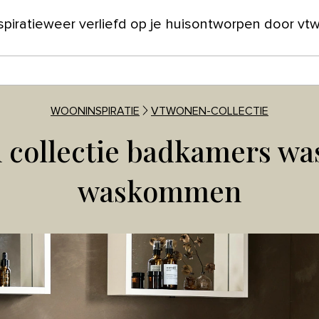
spiratie
weer verliefd op je huis
ontworpen door vt
ver ons
WOONINSPIRATIE
VTWONEN-COLLECTIE
 collectie badkamers was
waskommen