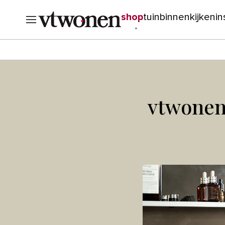
shop
tuin
binnenkijken
in
verbouwen
cursussen
o
vtwonen