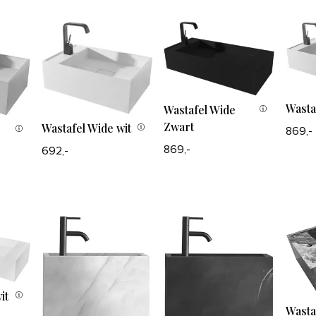
Wasta
Wastafel Wide
Zwart
Wastafel Wide wit
869,-
869,-
692,-
it
Wasta