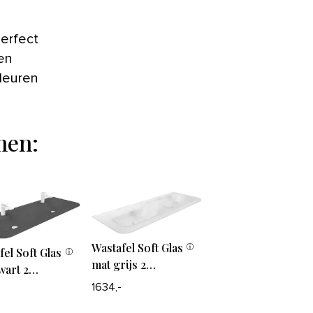
en
leuren
men:
Wastafel Soft Glas
fel Soft Glas
mat grijs 2
wart 2
waskommen
ommen
1634,-
-
zonder