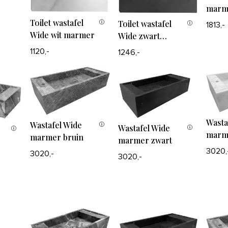
marme
Toilet wastafel
Toilet wastafel
1813,-
Wide wit marmer
Wide zwart
marmer
1120,-
1246,-
Wasta
Wastafel Wide
Wastafel Wide
marm
marmer bruin
marmer zwart
3020,
3020,-
3020,-