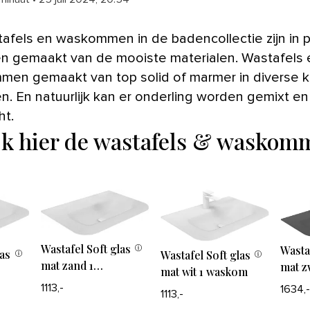
n gemaakt van de mooiste materialen. Wastafels 
en gemaakt van top solid of marmer in diverse k
n. En natuurlijk kan er onderling worden gemixt en
t.
jk hier de wastafels & waskom
Wastafel Soft glas
Wasta
las
Wastafel Soft glas
mat zand 1
mat z
mat wit 1 waskom
waskom zonder
wask
1113,-
1634,
1113,-
kraangaten