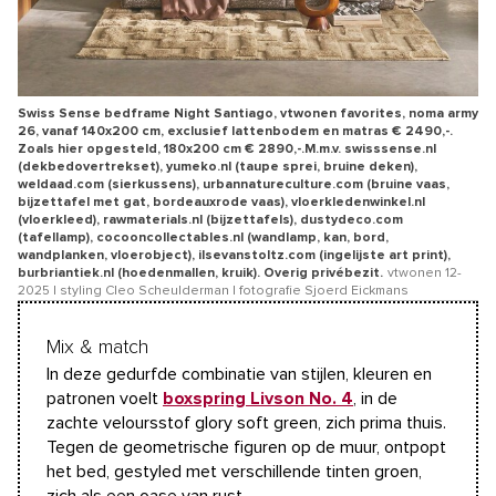
Swiss Sense bedframe Night Santiago, vtwonen favorites, noma army
26, vanaf 140x200 cm, exclusief lattenbodem en matras € 2490,-.
Zoals hier opgesteld, 180x200 cm € 2890,-.M.m.v. swisssense.nl
(dekbedovertrekset), yumeko.nl (taupe sprei, bruine deken),
weldaad.com (sierkussens), urbannatureculture.com (bruine vaas,
bijzettafel met gat, bordeauxrode vaas), vloerkledenwinkel.nl
(vloerkleed), rawmaterials.nl (bijzettafels), dustydeco.com
(tafellamp), cocooncollectables.nl (wandlamp, kan, bord,
wandplanken, vloerobject), ilsevanstoltz.com (ingelijste art print),
burbriantiek.nl (hoedenmallen, kruik). Overig privébezit.
vtwonen 12-
2025 | styling Cleo Scheulderman | fotografie Sjoerd Eickmans
Mix & match
In deze gedurfde combinatie van stijlen, kleuren en
patronen voelt
boxspring Livson No. 4
, in de
zachte veloursstof glory soft green, zich prima thuis.
Tegen de geometrische figuren op de muur, ontpopt
het bed, gestyled met verschillende tinten groen,
zich als een oase van rust.