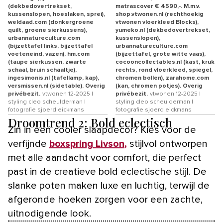
(dekbedovertrekset,
matrascover € 4590,-. M.m.v.
kussenslopen, hoeslaken, sprei),
shop.vtwonen.nl (rechthoekig
weldaad.com (donkergroene
vtwonen vloerkleed Blocks),
quilt, groene sierkussens),
yumeko.nl (dekbedovertrekset,
urbannatureculture.com
kussenslopen),
(bijzettafel links, bijzettafel
urbannatureculture.com
voeteneind, vazen), hm.com
(bijzettafel, grote witte vaas),
(taupe sierkussen, zwarte
cocooncollectables.nl (kast, kruk
schaal, bruin schaaltje),
rechts, rond vloerkleed, spiegel,
ingesimonis.nl (tafellamp, kap),
chromen bollen), zarahome.com
versmissen.nl (sidetable). Overig
(kan, chromen potjes). Overig
privébezit.
vtwonen 12-2025 |
privébezit.
vtwonen 12-2025 |
styling cleo scheulderman |
styling cleo scheulderman |
fotografie sjoerd eickmans
fotografie sjoerd eickmans
Droomtrend 2: Bold eclectisch
Zin in een cooler slaapdecor? Kies voor de
verfijnde
boxspring Livson
,
stijlvol ontworpen
met alle aandacht voor comfort, die perfect
past in de creatieve bold eclectische stijl. De
slanke poten maken luxe en luchtig, terwijl de
afgeronde hoeken zorgen voor een zachte,
uitnodigende look.