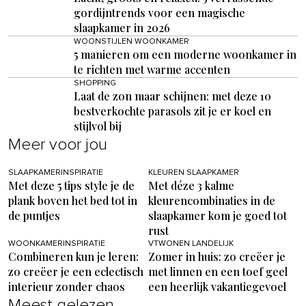
gordijntrends voor een magische
slaapkamer in 2026
WOONSTIJLEN WOONKAMER
5 manieren om een moderne woonkamer in
te richten met warme accenten
SHOPPING
Laat de zon maar schijnen: met deze 10
bestverkochte parasols zit je er koel en
stijlvol bij
Meer voor jou
SLAAPKAMERINSPIRATIE
KLEUREN SLAAPKAMER
Met deze 5 tips style je de
Met déze 3 kalme
plank boven het bed tot in
kleurencombinaties in de
de puntjes
slaapkamer kom je goed tot
rust
WOONKAMERINSPIRATIE
VTWONEN LANDELIJK
Combineren kun je leren:
Zomer in huis: zo creëer je
zo creëer je een eclectisch
met linnen en een toef geel
interieur zonder chaos
een heerlijk vakantiegevoel
Meest gelezen