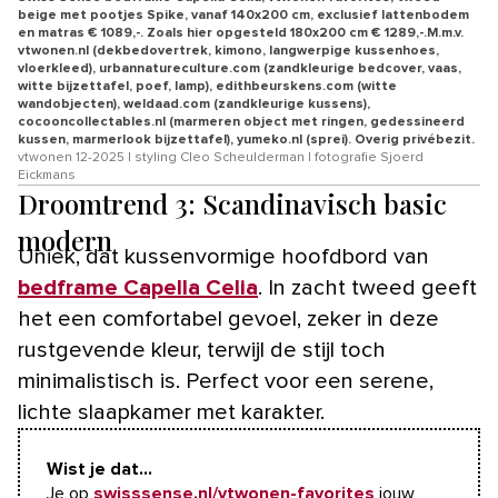
beige met pootjes Spike, vanaf 140x200 cm, exclusief lattenbodem
en matras € 1089,-. Zoals hier opgesteld 180x200 cm € 1289,-.M.m.v.
vtwonen.nl (dekbedovertrek, kimono, langwerpige kussenhoes,
vloerkleed), urbannatureculture.com (zandkleurige bedcover, vaas,
witte bijzettafel, poef, lamp), edithbeurskens.com (witte
wandobjecten), weldaad.com (zandkleurige kussens),
cocooncollectables.nl (marmeren object met ringen, gedessineerd
kussen, marmerlook bijzettafel), yumeko.nl (sprei). Overig privébezit.
vtwonen 12-2025 | styling Cleo Scheulderman | fotografie Sjoerd
Eickmans
Droomtrend 3: Scandinavisch basic
modern
Uniek, dat kussenvormige hoofdbord van
bedframe Capella Celia
. In zacht tweed geeft
het een comfortabel gevoel, zeker in deze
rustgevende kleur, terwijl de stijl toch
minimalistisch is. Perfect voor een serene,
lichte slaapkamer met karakter.
Wist je dat...
Je op
swisssense.nl/vtwonen-favorites
jouw