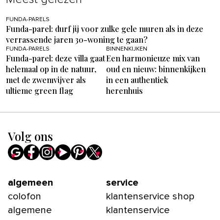
FUNDA-PARELS
Funda-parel: durf jij voor zulke gele muren als in deze
verrassende jaren 30-woning te gaan?
FUNDA-PARELS
BINNENKIJKEN
Funda-parel: deze villa gaat
Een harmonieuze mix van
helemaal op in de natuur,
oud en nieuw: binnenkijken
met de zwemvijver als
in een authentiek
ultieme green flag
herenhuis
Volg ons
algemeen
service
colofon
klantenservice shop
algemene
klantenservice