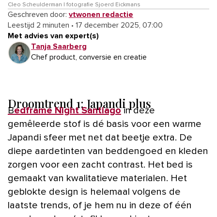
Cleo Scheulderman | fotografie Sjoerd Eickmans
Geschreven door:
vtwonen redactie
Leestijd 2 minuten
•
17 december 2025, 07:00
Met advies van expert(s)
Tanja Saarberg
Chef product, conversie en creatie
Droomtrend 1: Japandi plus
Bedframe Night Santiago
in deze
gemêleerde stof is dé basis voor een warme
Japandi sfeer met net dat beetje extra. De
diepe aardetinten van beddengoed en kleden
zorgen voor een zacht contrast. Het bed is
gemaakt van kwalitatieve materialen. Het
geblokte design is helemaal volgens de
laatste trends, of je hem nu in deze of één