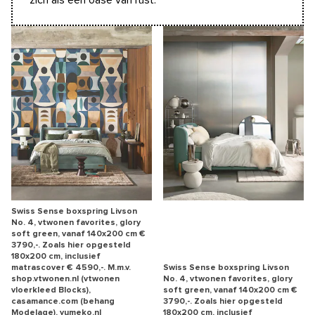
Swiss Sense boxspring Livson
No. 4, vtwonen favorites, glory
soft green, vanaf 140x200 cm €
3790,-. Zoals hier opgesteld
180x200 cm, inclusief
matrascover € 4590,-. M.m.v.
Swiss Sense boxspring Livson
shop.vtwonen.nl (vtwonen
No. 4, vtwonen favorites, glory
vloerkleed Blocks),
soft green, vanaf 140x200 cm €
casamance.com (behang
3790,-. Zoals hier opgesteld
Modelage), yumeko.nl
180x200 cm, inclusief