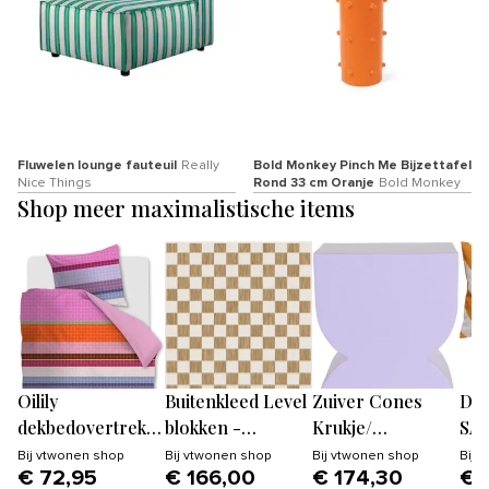
Fluwelen lounge fauteuil
Really
Bold Monkey Pinch Me Bijzettafel
Nice Things
Rond 33 cm Oranje
Bold Monkey
Shop meer maximalistische items
Oilily
Buitenkleed Level
Zuiver Cones
Dut
dekbedovertrek
blokken -
Krukje/
SA
Maddison -
checkerboard jute
Bijzettafeltje Shiny
bui
Bij
vtwonen shop
Bij
vtwonen shop
Bij
vtwonen shop
Bij
v
€ 72,95
€ 166,00
€ 174,30
€ 
140x200/220 cm -
- Interieur05
Lila
40x