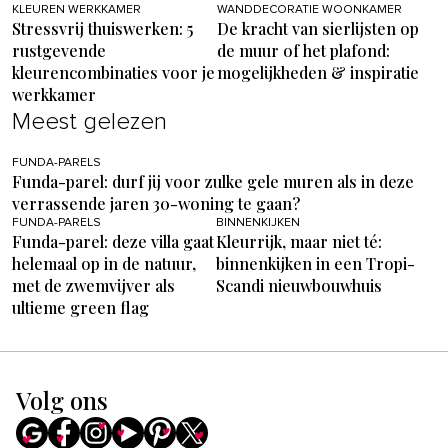
KLEUREN WERKKAMER
WANDDECORATIE WOONKAMER
Stressvrij thuiswerken: 5
De kracht van sierlijsten op
rustgevende
de muur of het plafond:
kleurencombinaties voor je
mogelijkheden & inspiratie
werkkamer
Meest gelezen
FUNDA-PARELS
Funda-parel: durf jij voor zulke gele muren als in deze
verrassende jaren 30-woning te gaan?
FUNDA-PARELS
BINNENKIJKEN
Funda-parel: deze villa gaat
Kleurrijk, maar niet té:
helemaal op in de natuur,
binnenkijken in een Tropi-
met de zwemvijver als
Scandi nieuwbouwhuis
ultieme green flag
Volg ons