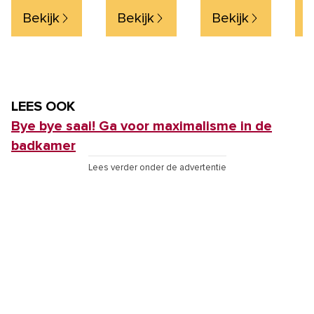
multi
wat
Bekijk
Bekijk
Bekijk
B
uv-
Gol
gee
LEES OOK
Bye bye saai! Ga voor maximalisme in de
badkamer
Lees verder onder de advertentie