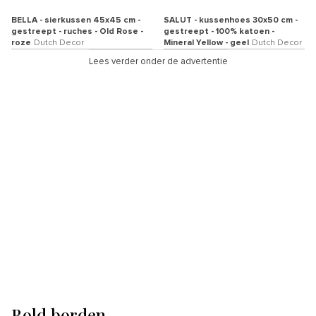
BELLA - sierkussen 45x45 cm -
SALUT - kussenhoes 30x50 cm -
gestreept - ruches - Old Rose -
gestreept - 100% katoen -
roze
Dutch Decor
Mineral Yellow - geel
Dutch Decor
Lees verder onder de advertentie
Bold borden