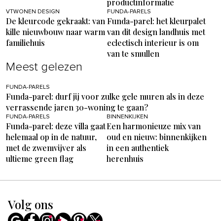
productinformatie
VTWONEN DESIGN
FUNDA-PARELS
De kleurcode gekraakt: van
Funda-parel: het kleurpalet
kille nieuwbouw naar warm
van dit design landhuis met
familiehuis
eclectisch interieur is om
van te smullen
Meest gelezen
FUNDA-PARELS
Funda-parel: durf jij voor zulke gele muren als in deze
verrassende jaren 30-woning te gaan?
FUNDA-PARELS
BINNENKIJKEN
Funda-parel: deze villa gaat
Een harmonieuze mix van
helemaal op in de natuur,
oud en nieuw: binnenkijken
met de zwemvijver als
in een authentiek
ultieme green flag
herenhuis
Volg ons