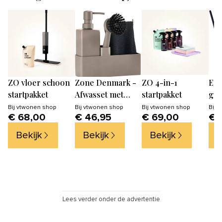
ZO vloer schoon
Zone Denmark -
ZO 4-in-1
Ech
startpakket
Afwasset met
startpakket
geu
vaatdoekje -
Tu
Bij
vtwonen shop
Bij
vtwonen shop
Bij
vtwonen shop
Bij
v
€ 68,00
€ 46,95
€ 69,00
€ 
Zeepdispenser en
- n
afwasborstel
geu
Bekijk
Bekijk
Bekijk
B
ml
Lees verder onder de advertentie