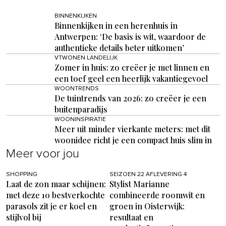
BINNENKIJKEN
Binnenkijken in een herenhuis in
Antwerpen: ‘De basis is wit, waardoor de
authentieke details beter uitkomen’
VTWONEN LANDELIJK
Zomer in huis: zo creëer je met linnen en
een toef geel een heerlijk vakantiegevoel
WOONTRENDS
De tuintrends van 2026: zo creëer je een
buitenparadijs
WOONINSPIRATIE
Meer uit minder vierkante meters: met dit
woonidee richt je een compact huis slim in
Meer voor jou
SHOPPING
SEIZOEN 22 AFLEVERING 4
Laat de zon maar schijnen:
Stylist Marianne
met deze 10 bestverkochte
combineerde roomwit en
parasols zit je er koel en
groen in Oisterwijk:
stijlvol bij
resultaat en