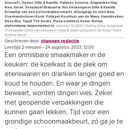
Suncraft, Opinel, Dille & Kamille, Pallarès Solsona. Snijplanken Hay,
Ikea, Serax. Soeplepel Brabantia. Rvs keukengerei Dille & Kamille.
Schaaltje van een pottenbakkersmarkt. Afzuigkap en oven Ikea.
Ovenhandschoen Kook. Pollepel Kookhuis aan de Maes. Handdoeken
Sissy-Boy. Tapijt The Souks. Pizza-schilderij Oskar. Ronde
plafondlamp lampenwinkel.nl.
vtwonen 13-2021 | Styling Ilona Jongepier
| Fotografie Dana van Leeuwen | Haar & make-up Djolien de Kreij | Tekst
Eveline Stoel
Geschreven door:
vtwonen redactie
Leestijd 2 minuten
•
24 augustus 2023, 12:00
Een onmisbare smaakmaker in de
keuken: de koelkast is de plek om
etenswaren en dranken langer goed en
koud te houden. En waar je dingen
bewaart, worden dingen vies. Zeker
met geopende verpakkingen die
kunnen gaan lekken. Tijd voor een
grondige schoonmaakbeurt, zó ga je te