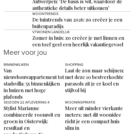
Antwerpen: ‘De basis is wit, waardoor de
authentieke details beter uitkomen’
WOONTRENDS
De tuintrends van 2026: zo creëer je een
buitenparadijs
VTWONEN LANDELIJK
Zomer in huis: zo creëer je met linnen en
een toef geel een heerlijk vakantiegevoel
Meer voor jou
BINNENKIJKEN
SHOPPING
Van
Laat de zon maar schijnen:
nieuwbouwappartement tot
met deze 10 bestverkochte
stadsvilla: 5x binnenkijken
parasols zit je er koel en
in huizen met hoge
stijlvol bij
plafonds
SEIZOEN 22 AFLEVERING 4
WOONINSPIRATIE
Stylist Marianne
Meer uit minder vierkante
combineerde roomwit en
meters: met dit woonidee
groen in Oisterwijk:
richt je een compact huis
resultaat en
slim in