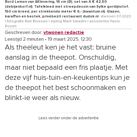
Bord Lemon van &Klevering, 16 cm (Ø), set van 4 € 42,50
(debijenkorf.nl). Tafelkleed met streepdessin van Sylke gordijnstof,
150 cm breed, per strekkende meter € 6,- (kwantum.nl). Glazen,
karaffen en bestek, privébezit restaurant dudok.nl.
vtwonen 07-2023
| fotografie Bart Brussee | styling Marit Saladini | assistentie Paolo
Roseti
Geschreven door:
vtwonen redactie
Leestijd 2 minuten
•
19 maart 2025, 12:30
Als theeleut ken je het vast: bruine
aanslag in de theepot. Onschuldig,
maar niet bepaald een fris plaatje. Met
deze vijf huis-tuin-en-keukentips kun je
de theepot het best schoonmaken en
blinkt-ie weer als nieuw.
Lees verder onder de advertentie