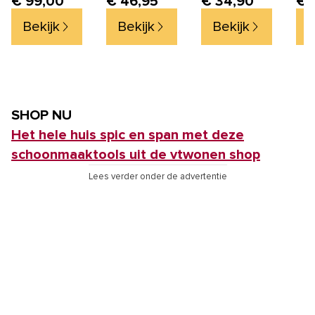
€ 99,00
€ 46,95
€ 34,90
€ 
Zeepdispenser en
Afwas Borstel -
afwasborstel
Incl. 2 Extra Roze
Bekijk
Bekijk
Bekijk
B
Sponzen - Roze
SHOP NU
Het hele huis spic en span met deze
schoonmaaktools uit de vtwonen shop
Lees verder onder de advertentie