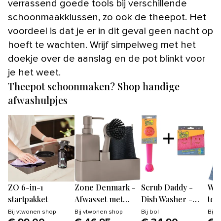
verrassend goede tools bij verschillende
schoonmaakklussen, zo ook de theepot. Het
voordeel is dat je er in dit geval geen nacht op
hoeft te wachten. Wrijf simpelweg met het
doekje over de aanslag en de pot blinkt voor
je het weet.
Theepot schoonmaken? Shop handige
afwashulpjes
ZO 6-in-1
Zone Denmark -
Scrub Daddy -
Wel
startpakket
Afwasset met
Dish Washer -
tow
vaatdoekje -
Scrub Mommy -
Bij
vtwonen shop
Bij
vtwonen shop
Bij
bol
Bij
v