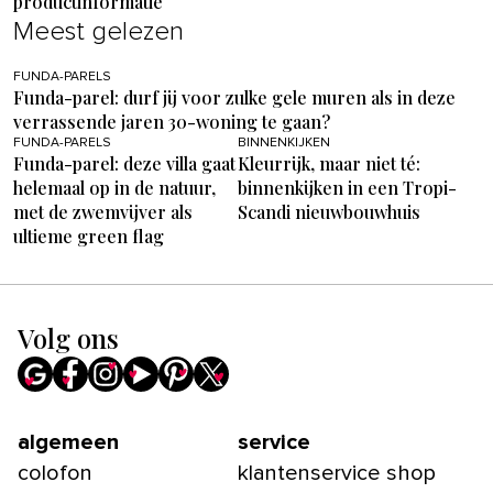
productinformatie
Meest gelezen
FUNDA-PARELS
Funda-parel: durf jij voor zulke gele muren als in deze
verrassende jaren 30-woning te gaan?
FUNDA-PARELS
BINNENKIJKEN
Funda-parel: deze villa gaat
Kleurrijk, maar niet té:
helemaal op in de natuur,
binnenkijken in een Tropi-
met de zwemvijver als
Scandi nieuwbouwhuis
ultieme green flag
Volg ons
algemeen
service
colofon
klantenservice shop