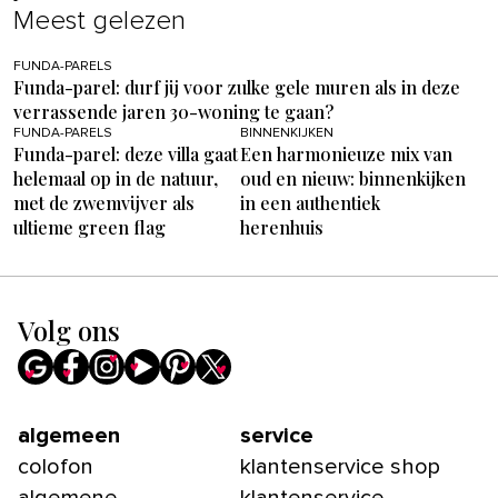
Meest gelezen
FUNDA-PARELS
Funda-parel: durf jij voor zulke gele muren als in deze
verrassende jaren 30-woning te gaan?
FUNDA-PARELS
BINNENKIJKEN
Funda-parel: deze villa gaat
Een harmonieuze mix van
helemaal op in de natuur,
oud en nieuw: binnenkijken
met de zwemvijver als
in een authentiek
ultieme green flag
herenhuis
Volg ons
algemeen
service
colofon
klantenservice shop