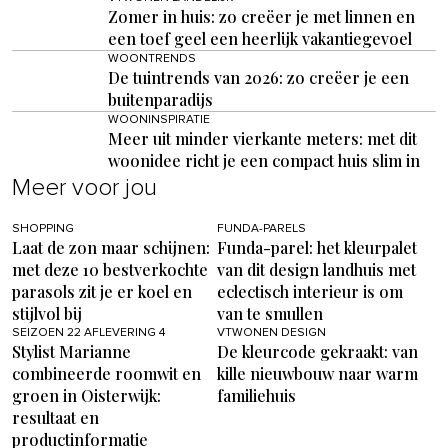
Zomer in huis: zo creëer je met linnen en
een toef geel een heerlijk vakantiegevoel
WOONTRENDS
De tuintrends van 2026: zo creëer je een
buitenparadijs
WOONINSPIRATIE
Meer uit minder vierkante meters: met dit
woonidee richt je een compact huis slim in
Meer voor jou
SHOPPING
FUNDA-PARELS
Laat de zon maar schijnen:
Funda-parel: het kleurpalet
met deze 10 bestverkochte
van dit design landhuis met
parasols zit je er koel en
eclectisch interieur is om
stijlvol bij
van te smullen
SEIZOEN 22 AFLEVERING 4
VTWONEN DESIGN
Stylist Marianne
De kleurcode gekraakt: van
combineerde roomwit en
kille nieuwbouw naar warm
groen in Oisterwijk:
familiehuis
resultaat en
productinformatie