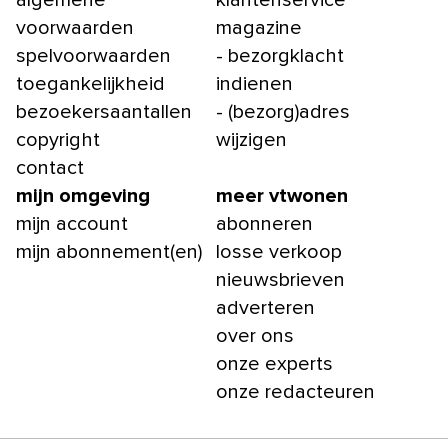
algemene
klantenservice
voorwaarden
magazine
spelvoorwaarden
- bezorgklacht
toegankelijkheid
indienen
bezoekersaantallen
- (bezorg)adres
copyright
wijzigen
contact
mijn omgeving
meer vtwonen
mijn account
abonneren
mijn abonnement(en)
losse verkoop
nieuwsbrieven
adverteren
over ons
onze experts
onze redacteuren