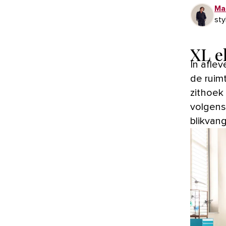
Ma
sty
XL e
In afle
de ruim
zithoek
volgens
blikvan