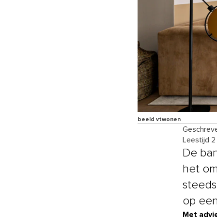
beeld vtwonen
Geschreve
Leestijd 2
De ban
het om
steeds
op een 
Met advie