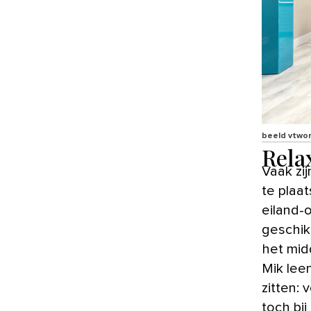
beeld vtwo
Rela
Vaak zi
te plaa
eiland-
geschik
het mid
Mik leen
zitten: 
toch bij