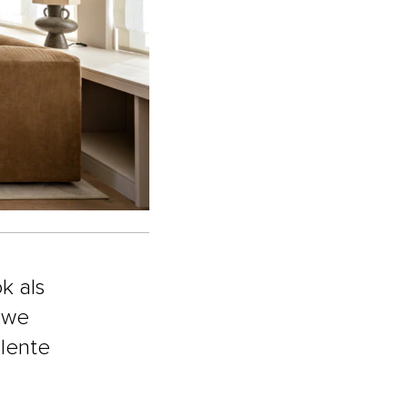
k als
 we
 lente