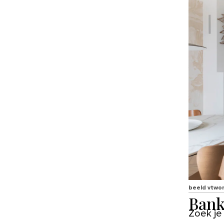
beeld vtwo
Bank
Zoek je