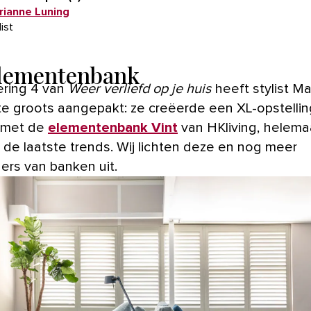
rianne Luning
list
lementenbank
vering 4 van
Weer verliefd op je huis
heeft stylist M
te groots aangepakt: ze creëerde een XL-opstellin
 met de
elementenbank
Vint
van HKliving, helema
 de laatste trends. Wij lichten deze en nog meer
gers van banken uit.