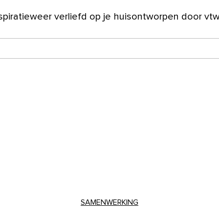
spiratie
weer verliefd op je huis
ontworpen door vt
ver ons
SAMENWERKING