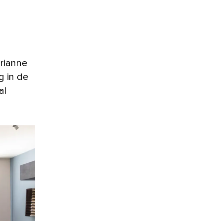
arianne
g in de
al