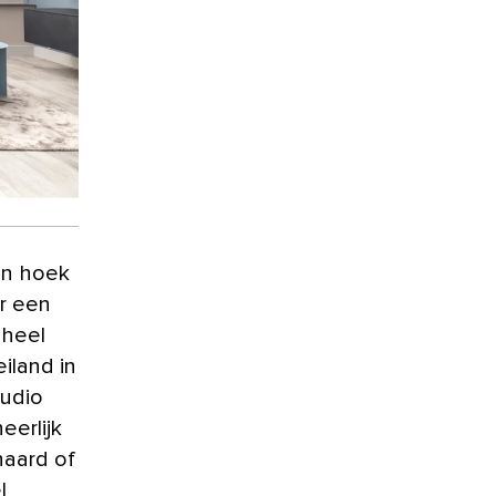
en hoek
or een
 heel
iland in
udio
eerlijk
haard of
l