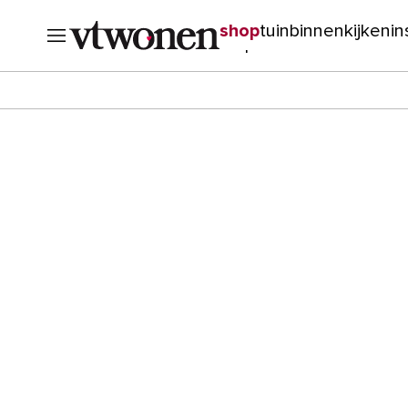
shop
tuin
binnenkijken
in
verbouwen
cursussen
o