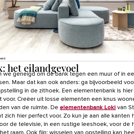
nen
x: het eilandgevoel
jn we geneigd om de bank tegen een muur of in e
tsen. Maar dat kan ook anders: ga bijvoorbeeld vo
opstelling in de zithoek. Een elementenbank is hier
t voor. Creëer uit losse elementen een knus woone
den van de ruimte. De
elementenbank Loki
van St
t zich hier perfect voor. Zo kun je aan alle kanten h
voor de televisie, in een rustige leeshoek, voor de 
 het raam. Ook fijn: wisselen van opstelling kan hee