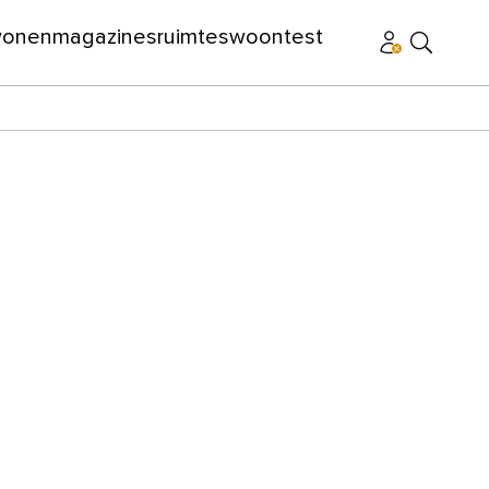
wonen
magazines
ruimtes
woontest