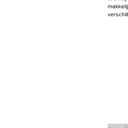
makkeli
verschi