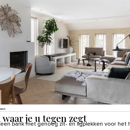
nen
 waar je u tegen zegt
 een bank met genoeg zit- én ligplekken voor het 