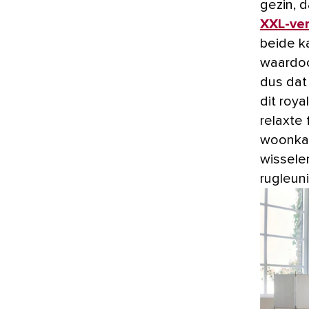
gezin, 
XXL-ver
beide k
waardoo
dus dat
dit roya
relaxte 
woonkam
wissele
rugleun