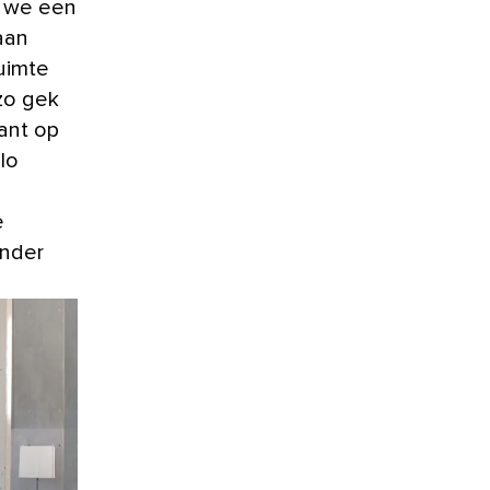
n we een
aan
uimte
zo gek
want op
lo
e
onder