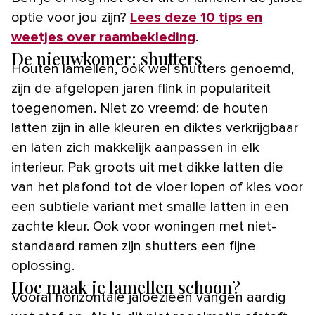
optie voor jou zijn?
Lees deze 10 tips en
weetjes over raambekleding
.
De nieuwkomer: shutters
Houten lamellen, ook wel shutters genoemd,
zijn de afgelopen jaren flink in populariteit
toegenomen. Niet zo vreemd: de houten
latten zijn in alle kleuren en diktes verkrijgbaar
en laten zich makkelijk aanpassen in elk
interieur. Pak groots uit met dikke latten die
van het plafond tot de vloer lopen of kies voor
een subtiele variant met smalle latten in een
zachte kleur. Ook voor woningen met niet-
standaard ramen zijn shutters een fijne
oplossing.
Hoe maak je lamellen schoon?
Vooral horizontale jaloezieën vangen aardig