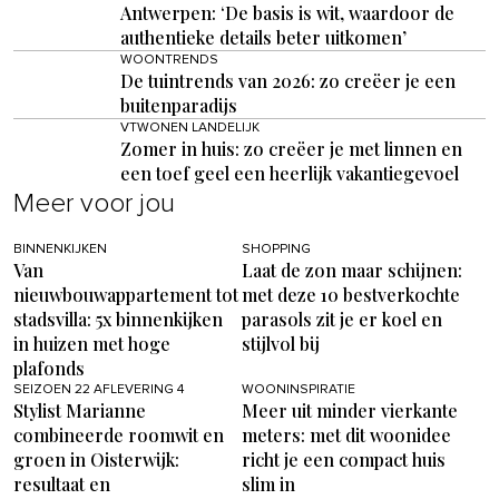
Antwerpen: ‘De basis is wit, waardoor de
authentieke details beter uitkomen’
WOONTRENDS
De tuintrends van 2026: zo creëer je een
buitenparadijs
VTWONEN LANDELIJK
Zomer in huis: zo creëer je met linnen en
een toef geel een heerlijk vakantiegevoel
Meer voor jou
BINNENKIJKEN
SHOPPING
Van
Laat de zon maar schijnen:
nieuwbouwappartement tot
met deze 10 bestverkochte
stadsvilla: 5x binnenkijken
parasols zit je er koel en
in huizen met hoge
stijlvol bij
plafonds
SEIZOEN 22 AFLEVERING 4
WOONINSPIRATIE
Stylist Marianne
Meer uit minder vierkante
combineerde roomwit en
meters: met dit woonidee
groen in Oisterwijk:
richt je een compact huis
resultaat en
slim in