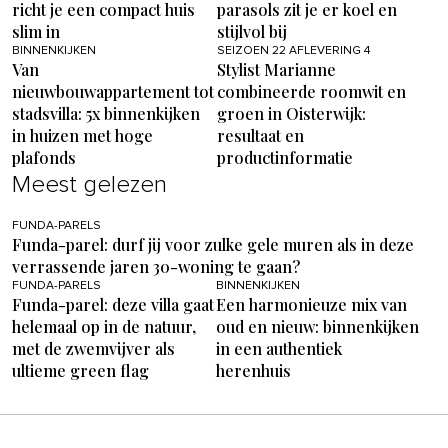
richt je een compact huis
parasols zit je er koel en
slim in
stijlvol bij
BINNENKIJKEN
SEIZOEN 22 AFLEVERING 4
Van
Stylist Marianne
nieuwbouwappartement tot
combineerde roomwit en
stadsvilla: 5x binnenkijken
groen in Oisterwijk:
in huizen met hoge
resultaat en
plafonds
productinformatie
Meest gelezen
FUNDA-PARELS
Funda-parel: durf jij voor zulke gele muren als in deze
verrassende jaren 30-woning te gaan?
FUNDA-PARELS
BINNENKIJKEN
Funda-parel: deze villa gaat
Een harmonieuze mix van
helemaal op in de natuur,
oud en nieuw: binnenkijken
met de zwemvijver als
in een authentiek
ultieme green flag
herenhuis