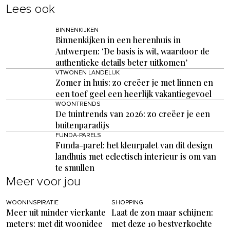
Lees ook
BINNENKIJKEN
Binnenkijken in een herenhuis in
Antwerpen: ‘De basis is wit, waardoor de
authentieke details beter uitkomen’
VTWONEN LANDELIJK
Zomer in huis: zo creëer je met linnen en
een toef geel een heerlijk vakantiegevoel
WOONTRENDS
De tuintrends van 2026: zo creëer je een
buitenparadijs
FUNDA-PARELS
Funda-parel: het kleurpalet van dit design
landhuis met eclectisch interieur is om van
te smullen
Meer voor jou
WOONINSPIRATIE
SHOPPING
Meer uit minder vierkante
Laat de zon maar schijnen:
meters: met dit woonidee
met deze 10 bestverkochte