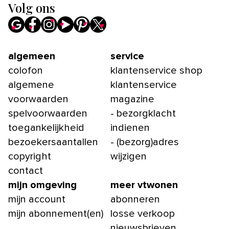
Volg ons
algemeen
service
colofon
klantenservice shop
algemene
klantenservice
voorwaarden
magazine
spelvoorwaarden
- bezorgklacht
toegankelijkheid
indienen
bezoekersaantallen
- (bezorg)adres
copyright
wijzigen
contact
mijn omgeving
meer vtwonen
mijn account
abonneren
mijn abonnement(en)
losse verkoop
nieuwsbrieven