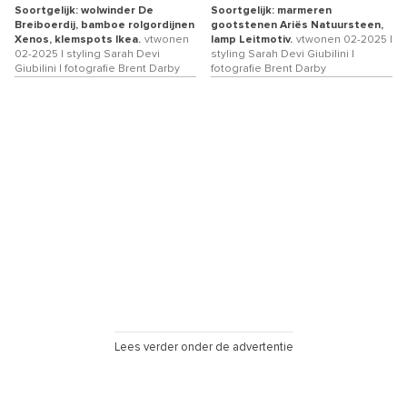
Soortgelijk: wolwinder De
Soortgelijk: marmeren
Breiboerdij, bamboe rolgordijnen
gootstenen Ariës Natuursteen,
Xenos, klemspots Ikea.
vtwonen
lamp Leitmotiv.
vtwonen 02-2025 |
02-2025 | styling Sarah Devi
styling Sarah Devi Giubilini |
Giubilini | fotografie Brent Darby
fotografie Brent Darby
Lees verder onder de advertentie