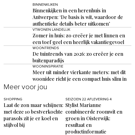
BINNENKIJKEN
Binnenkijken in een herenhuis in
Antwerpen: ‘De basis is wit, waardoor de
authentieke details beter uitkomen’
VTWONEN LANDELIJK
Zomer in huis: zo creëer je met linnen en
een toef geel een heerlijk vakantiegevoel
WOONTRENDS
De tuintrends van 2026: zo creëer je een
buitenparadijs
WOONINSPIRATIE
Meer uit minder vierkante meters: met dit
woonidee richt je een compact huis slim in
Meer voor jou
SHOPPING
SEIZOEN 22 AFLEVERING 4
Laat de zon maar schijnen:
Stylist Marianne
met deze 10 bestverkochte
combineerde roomwit en
parasols zit je er koel en
groen in Oisterwijk:
stijlvol bij
resultaat en
productinformatie