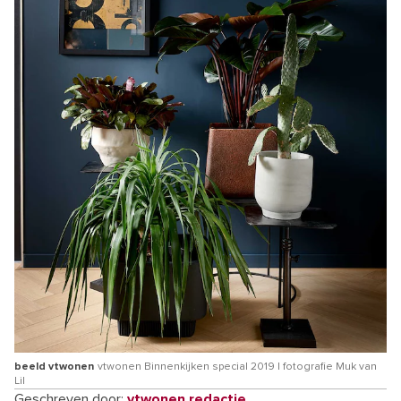
beeld vtwonen
vtwonen Binnenkijken special 2019 | fotografie Muk van
Lil
Geschreven door:
vtwonen redactie