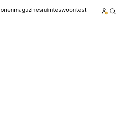
wonen
magazines
ruimtes
woontest