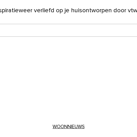
spiratie
weer verliefd op je huis
ontworpen door vt
ver ons
WOONNIEUWS