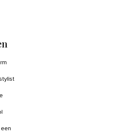
en
arm
tylist
se
ol
, een