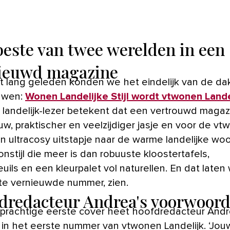
beste van twee werelden in een
ieuwd magazine
uwen:
Wonen Landelijke Stijl wordt vtwonen Lande
 landelijk-lezer betekent dat een vertrouwd magaz
uw, praktischer en veelzijdiger jasje en voor de vt
n ultracosy uitstapje naar de warme landelijke woon
stijl die meer is dan robuuste kloostertafels,
uils en een kleurpalet vol naturellen. En dat laten w
ste vernieuwde nummer, zien.
dredacteur Andrea's voorwoor
prachtige eerste cover heet hoofdredacteur Andr
in het eerste nummer van vtwonen Landelijk. ‘Jou