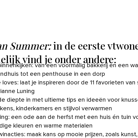
an Summer:
in de eerste vtwon
elijk vind je onder andere:
binnenkijken: van een voormalig bakkerij en een w
andhuis tot een penthouse in een dorp
 loves: laat je inspireren door de 11 favorieten van s
ianne Luning
de diepte in met ultieme tips en ideeën voor knus
kens, kinderkamers en stijlvol verwarmen
ling: een ode aan de herfst met een huis én tuin v
idige kleuren en warme materialen
winacties: maak kans op mooie prijzen, zoals kunst