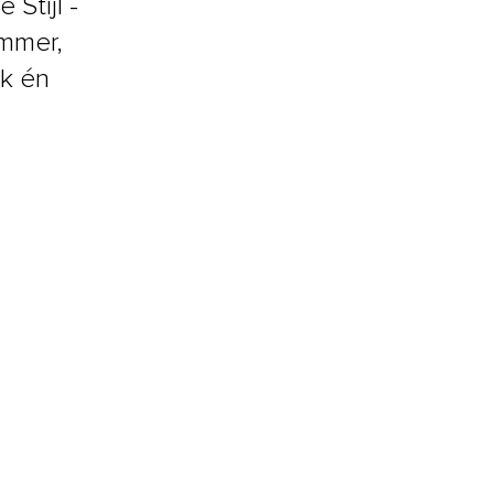
Stijl -
ummer,
k én