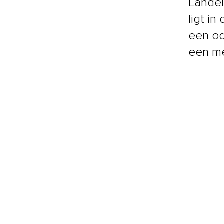
Landel
ligt i
een od
een me