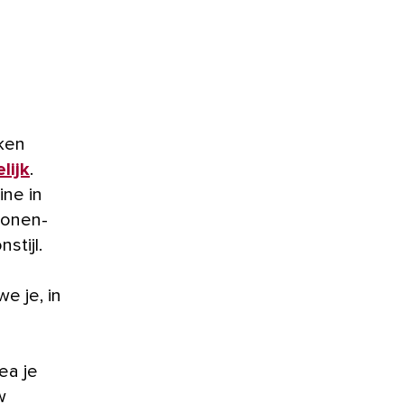
lijk
.
ine in
wonen-
stijl.
e je, in
d
ea je
w