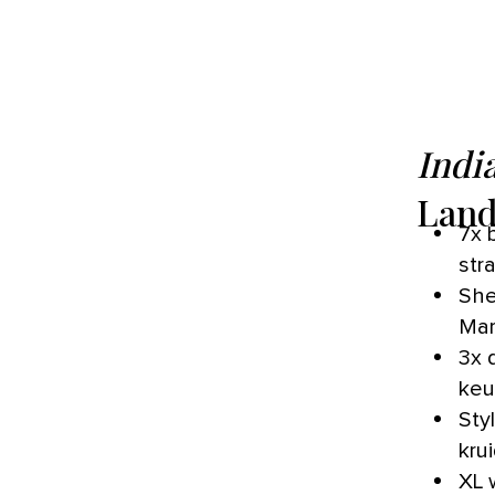
Indi
Land
7x 
str
She
Mar
3x 
keu
Sty
kru
XL 