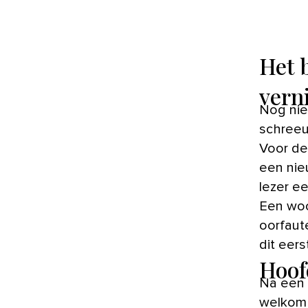
Het 
vern
Nog niet lang geleden konden we het eindelijk van de daken
schree
Voor de
een nie
lezer ee
Een woon
oorfaute
dit eer
Hoof
Na een 
welkom 