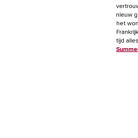
vertrou
nieuw ge
het won
Frankri
tijd all
Summe