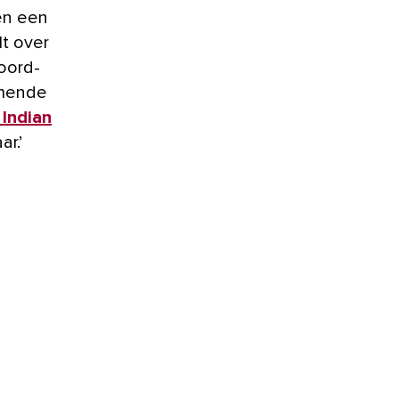
én een
lt over
oord-
omende
 Indian
r.’