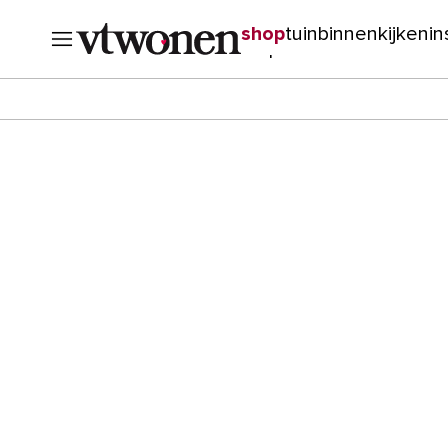
shop
tuin
binnenkijken
in
verbouwen
cursussen
o