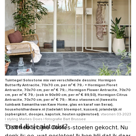
Tuintegel Solostone mix van verschillende dessins: Hormigon
Butterfly Antracite, 70x70 cm, per m² € 79,- + Hormigon Floret
Antracite, 70x70 cm, per m² € 79,-, Hormigon Flower Antracite, 70x70
cm, per m² € 79,- (ook in 90x90 cm, per m² € 89,50), Hormigon Citrus
Antracite, 70x70 cm, per m² € 79,-. M.m.v. vtwonen.nl (tweezits
tuinbank Samantha van Kave Home, glas en karaf van Serax),
householdhardware.nl (tadelakt bloempot, kussen), jolandelijk.nl
(opbergkist, doosjes, kapstok, houten spijlenstoel).
vtwonen 03-2023
| styling Marlies Does | fotografie Bart Brussee
Trend die je niet mist?
‘Ooit heb ik bíjna Costes-stoelen gekocht. Nu