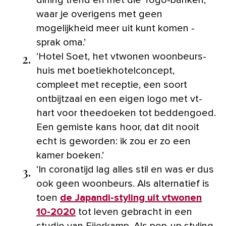
dining trend en met die Togo-banken,
waar je overigens met geen
mogelijkheid meer uit kunt komen -
sprak oma.’
2.
‘Hotel Soet, het vtwonen woonbeurs-
huis met boetiekhotelconcept,
compleet met receptie, een soort
ontbijtzaal en een eigen logo met vt-
hart voor theedoeken tot beddengoed.
Een gemiste kans hoor, dat dit nooit
echt is geworden: ik zou er zo een
kamer boeken.’
3.
‘In coronatijd lag alles stil en was er dus
ook geen woonbeurs. Als alternatief is
toen
de Japandi-styling uit vtwonen
10-2020
tot leven gebracht in een