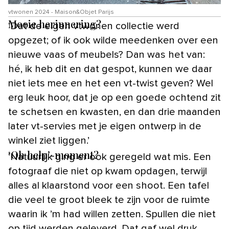
vtwonen 2024 - Maison&Objet Parijs
Mooie herinnering?
‘Dat de eigen vtwonen collectie werd
opgezet; of ik ook wilde meedenken over een
nieuwe vaas of meubels? Dan was het van:
hé, ik heb dit en dat gespot, kunnen we daar
niet iets mee en het een vt-twist geven? Wel
erg leuk hoor, dat je op een goede ochtend zit
te schetsen en kwasten, en dan drie maanden
later vt-servies met je eigen ontwerp in de
winkel ziet liggen.’
‘Oh help’-moment?
‘Natuurlijk ging er ook geregeld wat mis. Een
fotograaf die niet op kwam opdagen, terwijl
alles al klaarstond voor een shoot. Een tafel
die veel te groot bleek te zijn voor de ruimte
waarin ik ’m had willen zetten. Spullen die niet
op tijd werden geleverd. Dat gaf wel druk,