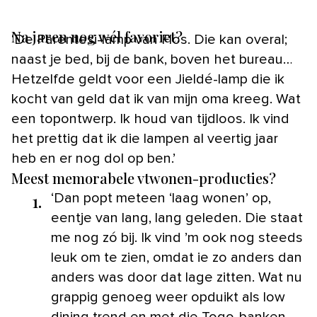
Na jaren nog wél favoriet?
‘De Parentesi-lamp van Flos. Die kan overal;
naast je bed, bij de bank, boven het bureau…
Hetzelfde geldt voor een Jieldé-lamp die ik
kocht van geld dat ik van mijn oma kreeg. Wat
een topontwerp. Ik houd van tijdloos. Ik vind
het prettig dat ik die lampen al veertig jaar
heb en er nog dol op ben.’
Meest memorabele vtwonen-producties?
1.
‘Dan popt meteen ‘laag wonen’ op,
eentje van lang, lang geleden. Die staat
me nog zó bij. Ik vind ’m ook nog steeds
leuk om te zien, omdat ie zo anders dan
anders was door dat lage zitten. Wat nu
grappig genoeg weer opduikt als low