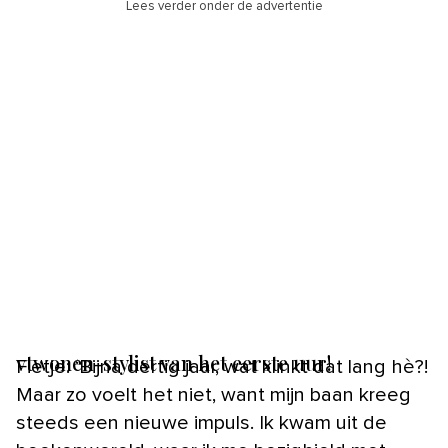
Lees verder onder de advertentie
vtwonen-stylist van het eerste uur!
Fietje: ‘Bijna dertig jaar, wat klinkt dat lang hè?!
Maar zo voelt het niet, want mijn baan kreeg
steeds een nieuwe impuls. Ik kwam uit de