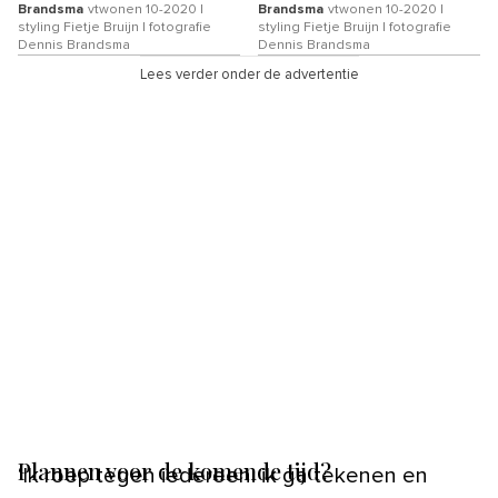
Brandsma
vtwonen 10-2020 |
Brandsma
vtwonen 10-2020 |
styling Fietje Bruijn | fotografie
styling Fietje Bruijn | fotografie
Dennis Brandsma
Dennis Brandsma
Lees verder onder de advertentie
Plannen voor de komende tijd?
‘Ik roep tegen iedereen: ik ga tekenen en