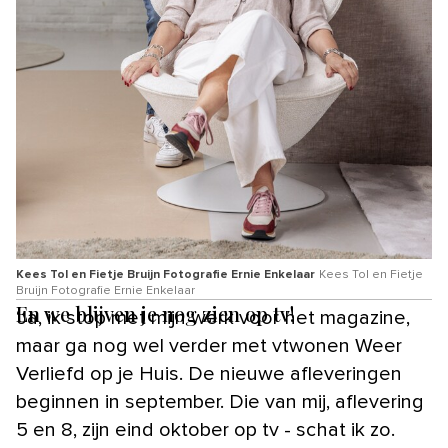
Kees Tol en Fietje Bruijn Fotografie Ernie Enkelaar
Kees Tol en Fietje
Bruijn Fotografie Ernie Enkelaar
En we blijven je nog zien op tv!
‘Ja, ik stop met mijn werk voor het magazine,
maar ga nog wel verder met vtwonen Weer
Verliefd op je Huis. De nieuwe afleveringen
beginnen in september. Die van mij, aflevering
5 en 8, zijn eind oktober op tv - schat ik zo.