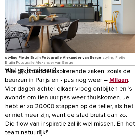
styling Fietje Bruijn Fotografie Alexander van Berge
styling Fietje
Bruijn Fotografie Alexander van Berge
Wat ga je missen?
‘Alle bijkomende inspirerende zaken, zoals de
beurzen in Parijs en - pas nog weer –
Milaan
.
Vier dagen achter elkaar vroeg ontbijten en ’s
avonds om tien uur pas weer thuiskomen. Je
hebt er zo 20.000 stappen op de teller, als het
er niet meer zijn, want de stad bruist dan zo.
Die flow van inspiratie zal ik wel missen. En het
team natuurlijk!’