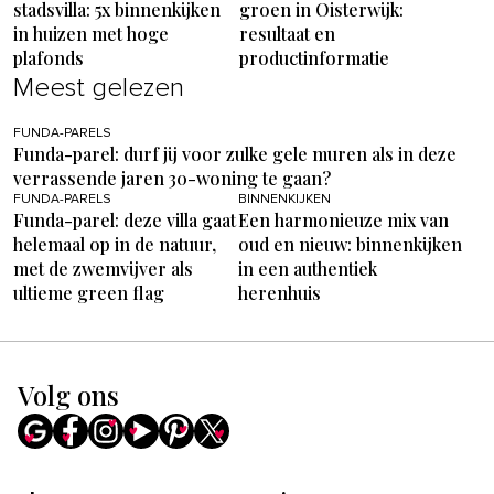
stadsvilla: 5x binnenkijken
groen in Oisterwijk:
in huizen met hoge
resultaat en
plafonds
productinformatie
Meest gelezen
FUNDA-PARELS
Funda-parel: durf jij voor zulke gele muren als in deze
verrassende jaren 30-woning te gaan?
FUNDA-PARELS
BINNENKIJKEN
Funda-parel: deze villa gaat
Een harmonieuze mix van
helemaal op in de natuur,
oud en nieuw: binnenkijken
met de zwemvijver als
in een authentiek
ultieme green flag
herenhuis
Volg ons