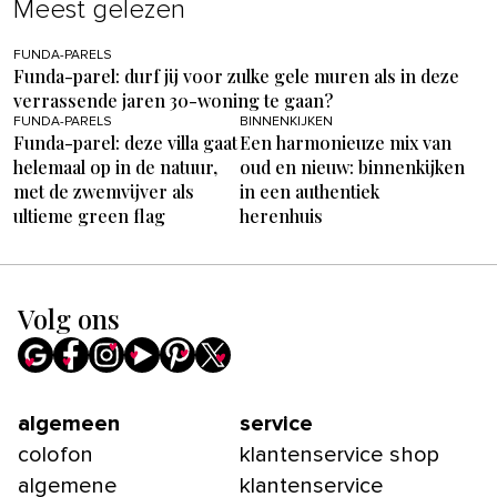
Meest gelezen
FUNDA-PARELS
Funda-parel: durf jij voor zulke gele muren als in deze
verrassende jaren 30-woning te gaan?
FUNDA-PARELS
BINNENKIJKEN
Funda-parel: deze villa gaat
Een harmonieuze mix van
helemaal op in de natuur,
oud en nieuw: binnenkijken
met de zwemvijver als
in een authentiek
ultieme green flag
herenhuis
Volg ons
algemeen
service
colofon
klantenservice shop
algemene
klantenservice