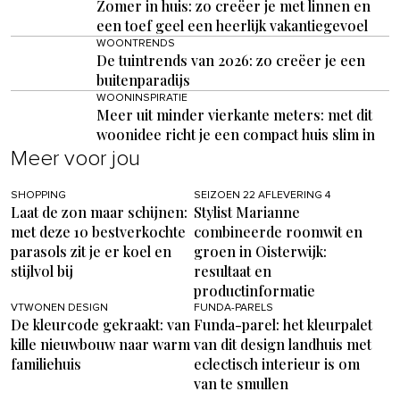
Zomer in huis: zo creëer je met linnen en
een toef geel een heerlijk vakantiegevoel
WOONTRENDS
De tuintrends van 2026: zo creëer je een
buitenparadijs
WOONINSPIRATIE
Meer uit minder vierkante meters: met dit
woonidee richt je een compact huis slim in
Meer voor jou
SHOPPING
SEIZOEN 22 AFLEVERING 4
Laat de zon maar schijnen:
Stylist Marianne
met deze 10 bestverkochte
combineerde roomwit en
parasols zit je er koel en
groen in Oisterwijk:
stijlvol bij
resultaat en
productinformatie
VTWONEN DESIGN
FUNDA-PARELS
De kleurcode gekraakt: van
Funda-parel: het kleurpalet
kille nieuwbouw naar warm
van dit design landhuis met
familiehuis
eclectisch interieur is om
van te smullen