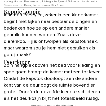
styling Kim van Rossenberg | fotografie Sjoerd Eickmans | Assistentie
Sanne van der Beek, Judie Jonker, Kim Suos\n
Koppie koppie
Inrichten en stylen, zeker in een kinderkamer,
begint met kijken naar bestaande dingen en
bedenken hoe ze op een andere manier
gebruikt kunnen worden. Zoals deze
dierenkop. Hij is ontworpen als kapstokhaak,
maar waarom zou je hem niet gebruiken als
gordijnhaak?
Doorloper
Zo’n hangplek boven het bed voor kleding en
speelgoed brengt de kamer meteen tot leven.
Omdat de kapstok doorloopt aan de andere
kant van de deur oogt de ruimte bovendien
groter. Door ’m in dezelfde kleur te schilderen
als het deurkozijn blijft het totaalbeeld rustig.
Lees verder onder de advertentie