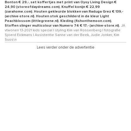
Bonton € 29,-, set koffertjes met print van Oyoy Living Design €
24,90 (storeofdaydreams.com). Knuffel konijn € 22,99
(zarahome.com). Houten gekleurde blokken van Raduga Grez € 139,-
(archive-store.nl). Houten stok geschilderd in de kleur Light
Peachblossom (littlegreene.nl). Kleding (fishonthemoon.com).
Stoffen slinger multicolour van Numero 74 € 17,- (archive-store.nl).
JA
vtwonen 13-2021 kids special | styling Kim van Rossenberg | fotografie
Sjoerd Eickmans | Assistentie Sanne van der Beek, Judie Jonker, Kim
Suos\n
Lees verder onder de advertentie