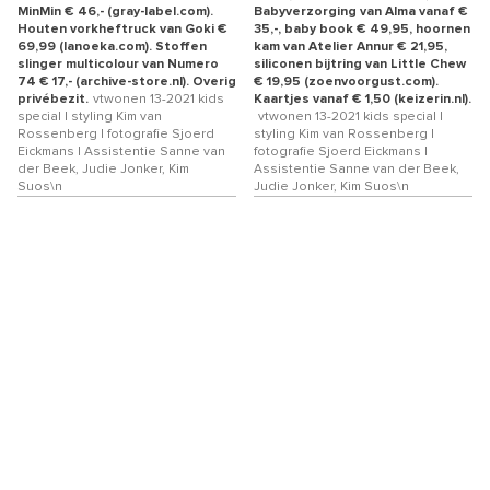
MinMin € 46,- (gray-label.com).
Babyverzorging van Alma vanaf €
Houten vorkheftruck van Goki €
35,-, baby book € 49,95, hoornen
69,99 (lanoeka.com). Stoffen
kam van Atelier Annur € 21,95,
slinger multicolour van Numero
siliconen bijtring van Little Chew
74 € 17,- (archive-store.nl). Overig
€ 19,95 (zoenvoorgust.com).
privébezit.
vtwonen 13-2021 kids
Kaartjes vanaf € 1,50 (keizerin.nl).
special | styling Kim van
vtwonen 13-2021 kids special |
Rossenberg | fotografie Sjoerd
styling Kim van Rossenberg |
Eickmans | Assistentie Sanne van
fotografie Sjoerd Eickmans |
der Beek, Judie Jonker, Kim
Assistentie Sanne van der Beek,
Suos\n
Judie Jonker, Kim Suos\n