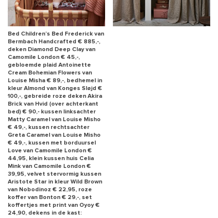
Bed Children’s Bed Frederick van
Bermbach Handcrafted € 885,-,
deken Diamond Deep Clay van
Camomile London € 45,-,
gebloemde plaid Antoinette
Cream Bohemian Flowers van
Louise Misha € 89,-, bedhemel in
kleur Almond van Konges Sløjd €
100,-, gebreide roze deken Akira
Brick van Hvid (over achterkant
bed) € 90,- kussen linksachter
Matty Caramel van Louise Misho
€ 49,-, kussen rechtsachter
Greta Caramel van Louise Misho
€ 49,-, kussen met borduursel
Love van Camomile London €
44,95, klein kussen huis Celia
Mink van Camomile London €
39,95, velvet stervormig kussen
Aristote Star in kleur Wild Brown
van Nobodinoz € 22,95, roze
koffer van Bonton € 29,-, set
koffertjes met print van Oyoy €
24,90, dekens in de kast: