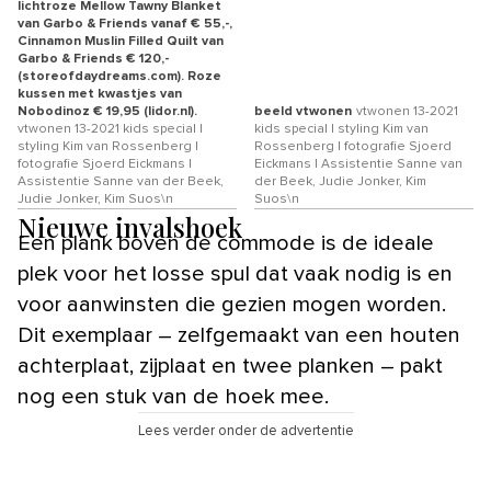
lichtroze Mellow Tawny Blanket
van Garbo & Friends vanaf € 55,-,
Cinnamon Muslin Filled Quilt van
Garbo & Friends € 120,-
(storeofdaydreams.com). Roze
kussen met kwastjes van
Nobodinoz € 19,95 (lidor.nl).
beeld vtwonen
vtwonen 13-2021
vtwonen 13-2021 kids special |
kids special | styling Kim van
styling Kim van Rossenberg |
Rossenberg | fotografie Sjoerd
fotografie Sjoerd Eickmans |
Eickmans | Assistentie Sanne van
Assistentie Sanne van der Beek,
der Beek, Judie Jonker, Kim
Judie Jonker, Kim Suos\n
Suos\n
Nieuwe invalshoek
Een plank boven de commode is de ideale
plek voor het losse spul dat vaak nodig is en
voor aanwinsten die gezien mogen worden.
Dit exemplaar – zelfgemaakt van een houten
achterplaat, zijplaat en twee planken – pakt
nog een stuk van de hoek mee.
Lees verder onder de advertentie