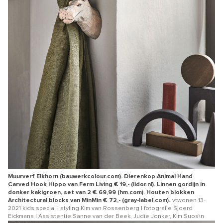
Muurverf Elkhorn (bauwerkcolour.com). Dierenkop Animal Hand
Carved Hook Hippo van Ferm Living € 19,- (lidor.nl). Linnen gordijn in
donker kakigroen, set van 2 € 69,99 (hm.com). Houten blokken
Architectural blocks van MinMin € 72,- (gray-label.com).
vtwonen 13-
2021 kids special | styling Kim van Rossenberg | fotografie Sjoerd
Eickmans | Assistentie Sanne van der Beek, Judie Jonker, Kim Suos\n