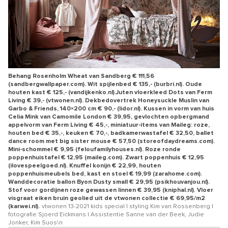
Behang Rosenholm Wheat van Sandberg € 111,56
(sandbergwallpaper.com). Wit spijlenbed € 135,- (burbri.nl). Oude
houten kast € 125,- (vandijkenko.nl).Juten vloerkleed Dots van Ferm
Living € 39,- (vtwonen.nl). Dekbedovertrek Honeysuckle Muslin van
Garbo & Friends, 140×200 cm € 90,- (lidor.nl). Kussen in vorm van huis
Celia Mink van Camomile London € 39,95, gevlochten opbergmand
appelvorm van Ferm Living € 45,-, miniatuur-items van Maileg: roze,
houten bed € 35,-, keuken € 70,-, badkamerwastafel € 32,50, ballet
dance room met big sister mouse € 57,50 (storeofdaydreams.com).
Mini-schommel € 9,95 (feloufamilyhouses.nl). Roze ronde
poppenhuistafel € 12,95 (maileg.com). Zwart poppenhuis € 12,95
(ilovespeelgoed.nl). Knuffel konijn € 22,99, houten
poppenhuismeubels bed, kast en stoel € 19,99 (zarahome.com).
Wanddecoratie ballon Byon Dusty small € 29,95 (psikhouvanjou.nl).
Stof voor gordijnen roze gewassen linnen € 39,95 (kniphal.nl). Vloer
visgraat eiken bruin geolied uit de vtwonen collectie € 69,95/m2
(karwei.nl).
vtwonen 13-2021 kids special | styling Kim van Rossenberg |
fotografie Sjoerd Eickmans | Assistentie Sanne van der Beek, Judie
Jonker, Kim Suos\n