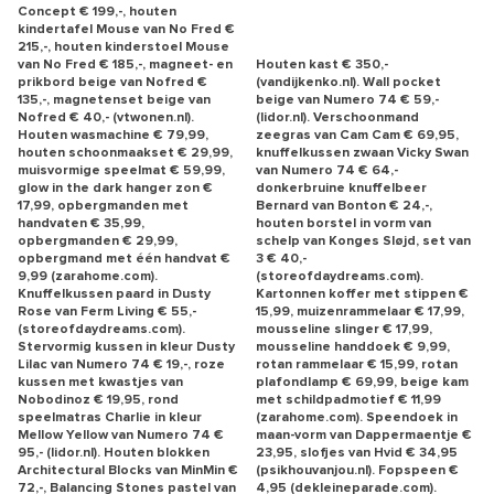
Concept € 199,-, houten
kindertafel Mouse van No Fred €
215,-, houten kinderstoel Mouse
van No Fred € 185,-, magneet- en
Houten kast € 350,-
prikbord beige van Nofred €
(vandijkenko.nl). Wall pocket
135,-, magnetenset beige van
beige van Numero 74 € 59,-
Nofred € 40,- (vtwonen.nl).
(lidor.nl). Verschoonmand
Houten wasmachine € 79,99,
zeegras van Cam Cam € 69,95,
houten schoonmaakset € 29,99,
knuffelkussen zwaan Vicky Swan
muisvormige speelmat € 59,99,
van Numero 74 € 64,-
glow in the dark hanger zon €
donkerbruine knuffelbeer
17,99, opbergmanden met
Bernard van Bonton € 24,-,
handvaten € 35,99,
houten borstel in vorm van
opbergmanden € 29,99,
schelp van Konges Sløjd, set van
opbergmand met één handvat €
3 € 40,-
9,99 (zarahome.com).
(storeofdaydreams.com).
Knuffelkussen paard in Dusty
Kartonnen koffer met stippen €
Rose van Ferm Living € 55,-
15,99, muizenrammelaar € 17,99,
(storeofdaydreams.com).
mousseline slinger € 17,99,
Stervormig kussen in kleur Dusty
mousseline handdoek € 9,99,
Lilac van Numero 74 € 19,-, roze
rotan rammelaar € 15,99, rotan
kussen met kwastjes van
plafondlamp € 69,99, beige kam
Nobodinoz € 19,95, rond
met schildpadmotief € 11,99
speelmatras Charlie in kleur
(zarahome.com). Speendoek in
Mellow Yellow van Numero 74 €
maan-vorm van Dappermaentje €
95,- (lidor.nl). Houten blokken
23,95, slofjes van Hvid € 34,95
Architectural Blocks van MinMin €
(psikhouvanjou.nl). Fopspeen €
72,-, Balancing Stones pastel van
4,95 (dekleineparade.com).