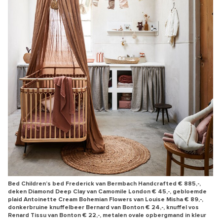
Bed Children’s bed Frederick van Bermbach Handcrafted € 885,-,
deken Diamond Deep Clay van Camomile London € 45,-, gebloemde
plaid Antoinette Cream Bohemian Flowers van Louise Misha € 89,-,
donkerbruine knuffelbeer Bernard van Bonton € 24,-, knuffel vos
Renard Tissu van Bonton € 22,-, metalen ovale opbergmand in kleur