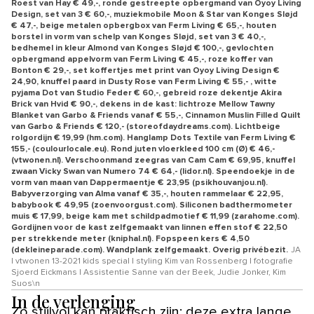
Roest van Hay € 49,-, ronde gestreepte opbergmand van Oyoy Living
Design, set van 3 € 60,-, muziekmobile Moon & Star van Konges Sløjd
€ 47,-, beige metalen opbergbox van Ferm Living € 65,-, houten
borstel in vorm van schelp van Konges Sløjd, set van 3 € 40,-,
bedhemel in kleur Almond van Konges Sløjd € 100,-, gevlochten
opbergmand appelvorm van Ferm Living € 45,-, roze koffer van
Bonton € 29,-, set koffertjes met print van Oyoy Living Design €
24,90, knuffel paard in Dusty Rose van Ferm Living € 55,- , witte
pyjama Dot van Studio Feder € 60,-, gebreid roze dekentje Akira
Brick van Hvid € 90,-, dekens in de kast: lichtroze Mellow Tawny
Blanket van Garbo & Friends vanaf € 55,-, Cinnamon Muslin Filled Quilt
van Garbo & Friends € 120,- (storeofdaydreams.com). Lichtbeige
rolgordijn € 19,99 (hm.com). Hanglamp Dots Textile van Ferm Living €
155,- (coulourlocale.eu). Rond juten vloerkleed 100 cm (Ø) € 46,-
(vtwonen.nl). Verschoonmand zeegras van Cam Cam € 69,95, knuffel
zwaan Vicky Swan van Numero 74 € 64,- (lidor.nl). Speendoekje in de
vorm van maan van Dappermaentje € 23,95 (psikhouvanjou.nl).
Babyverzorging van Alma vanaf € 35,-, houten rammelaar € 22,95,
babybook € 49,95 (zoenvoorgust.com). Siliconen badthermometer
muis € 17,99, beige kam met schildpadmotief € 11,99 (zarahome.com).
Gordijnen voor de kast zelfgemaakt van linnen effen stof € 22,50
per strekkende meter (kniphal.nl). Fopspeen kers € 4,50
(dekleineparade.com). Wandplank zelfgemaakt. Overig privébezit.
JA
| vtwonen 13-2021 kids special | styling Kim van Rossenberg | fotografie
Sjoerd Eickmans | Assistentie Sanne van der Beek, Judie Jonker, Kim
Suos\n
In de verlenging
Zo stijlvol kan praktisch zijn: deze extra lange