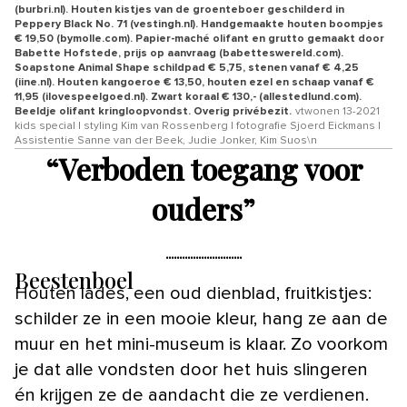
(burbri.nl). Houten kistjes van de groenteboer geschilderd in
Peppery Black No. 71 (vestingh.nl). Handgemaakte houten boompjes
€ 19,50 (bymolle.com). Papier-maché olifant en grutto gemaakt door
Babette Hofstede, prijs op aanvraag (babetteswereld.com).
Soapstone Animal Shape schildpad € 5,75, stenen vanaf € 4,25
(iine.nl). Houten kangoeroe € 13,50, houten ezel en schaap vanaf €
11,95 (ilovespeelgoed.nl). Zwart koraal € 130,- (allestedlund.com).
Beeldje olifant kringloopvondst. Overig privébezit.
vtwonen 13-2021
kids special | styling Kim van Rossenberg | fotografie Sjoerd Eickmans |
Assistentie Sanne van der Beek, Judie Jonker, Kim Suos\n
“
Verboden toegang voor
ouders
”
Beestenboel
Houten lades, een oud dienblad, fruitkistjes:
schilder ze in een mooie kleur, hang ze aan de
muur en het mini-museum is klaar. Zo voorkom
je dat alle vondsten door het huis slingeren
én krijgen ze de aandacht die ze verdienen.