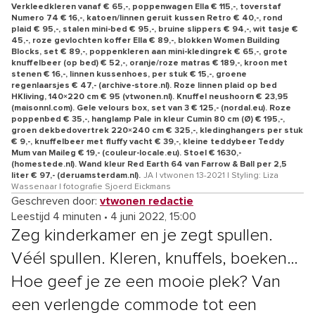
Verkleedkleren vanaf € 65,-, poppenwagen Ella € 115,-, toverstaf
Numero 74 € 16,-, katoen/linnen geruit kussen Retro € 40,-, rond
plaid € 95,-, stalen mini-bed € 95,-, bruine slippers € 94,-, wit tasje €
45,-, roze gevlochten koffer Ella € 89,-, blokken Women Building
Blocks, set € 89,-, poppenkleren aan mini-kledingrek € 65,-, grote
knuffelbeer (op bed) € 52,-, oranje/roze matras € 189,-, kroon met
stenen € 16,-, linnen kussenhoes, per stuk € 15,-, groene
regenlaarsjes € 47,- (archive-store.nl). Roze linnen plaid op bed
HKliving, 140×220 cm € 95 (vtwonen.nl). Knuffel neushoorn € 23,95
(maisonnl.com). Gele velours box, set van 3 € 125,- (nordal.eu). Roze
poppenbed € 35,-, hanglamp Pale in kleur Cumin 80 cm (Ø) € 195,-,
groen dekbedovertrek 220×240 cm € 325,-, kledinghangers per stuk
€ 9,-, knuffelbeer met fluffy vacht € 39,-, kleine teddybeer Teddy
Mum van Maileg € 19,- (couleur-locale.eu). Stoel € 1630,-
(homestede.nl). Wand kleur Red Earth 64 van Farrow & Ball per 2,5
liter € 97,- (deruamsterdam.nl).
JA | vtwonen 13-2021 | Styling: Liza
Wassenaar | fotografie Sjoerd Eickmans
Geschreven door:
vtwonen redactie
Leestijd 4 minuten
•
4 juni 2022, 15:00
Zeg kinderkamer en je zegt spullen.
Véél spullen. Kleren, knuffels, boeken…
Hoe geef je ze een mooie plek? Van
een verlengde commode tot een