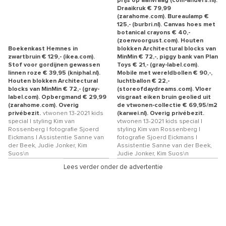
prijs op aanvraag (com-anders.nl).
Draaikruk € 79,99
(zarahome.com). Bureaulamp €
125,- (burbri.nl). Canvas hoes met
botanical crayons € 40,-
(zoenvoorgust.com). Houten
Boekenkast Hemnes in
blokken Architectural blocks van
zwartbruin € 129,- (ikea.com).
MinMin € 72,-, piggy bank van Plan
Stof voor gordijnen gewassen
Toys € 21,- (gray-label.com).
linnen roze € 39,95 (kniphal.nl).
Mobile met wereldbollen € 90,-,
Houten blokken Architectural
luchtballon € 22,-
blocks van MinMin € 72,- (gray-
(storeofdaydreams.com). Vloer
label.com). Opbergmand € 29,99
visgraat eiken bruin geolied uit
(zarahome.com). Overig
de vtwonen-collectie € 69,95/m2
privébezit.
vtwonen 13-2021 kids
(karwei.nl). Overig privébezit.
special | styling Kim van
vtwonen 13-2021 kids special |
Rossenberg | fotografie Sjoerd
styling Kim van Rossenberg |
Eickmans | Assistentie Sanne van
fotografie Sjoerd Eickmans |
der Beek, Judie Jonker, Kim
Assistentie Sanne van der Beek,
Suos\n
Judie Jonker, Kim Suos\n
Lees verder onder de advertentie