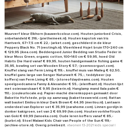
Muurverf kleur Elkhorn (bauwerkcolour.com). Houten juniorbed Crisis,
onbehandeld € 316,- (pietheineek.nl). Houten kapstok van Iris
Hantverk, 67×7,5 cm € 22,- (arket.com), geschilderd in de kleur
Peppery Black No. 71 (vestingh.nl). Vloerkleed Hojet bruin 170×240 cm
€ 129,95 (ikea.com). Beddengoed Junior Bedding van Studio Feder in
kleur Moss Green, organic cotton, 100×140 cm € 59,95, hoed Old
Habits Die Hard vanaf € 89,95, houten handgemaakte fishing game €
35,95, bowling set van Wooden Story € 57,- (zoenvoorgust.com).
Knuffel slang van Ferm Living € 119,-, knuffel muis van Maileg € 62,50,
knuffel gans large van Senger Naturwelt € 75,-, teddybeer (op
koffers) van Ferm Living € 65,- (storeofdaydreams.com). Houten
speelgoedcamera Fanny & Alexander € 55,- (elenfhant.nl). Houten lijst
met ooievaarskaart € 9,95 (keizerin.nl). Hanglamp mand Ilala palm €
110,- (couleurlocale.eu). Papier-maché dierenkoppen gemaakt door
Babette Hofstede, prijs op aanvraag (babetteswereld.com). Rattan
wall basket Emilou in kleur Dark Brown € 44,95 (merilou.nl). Lantaarn
onderdeel van Explorer set € 35,99 (zarahome.com). Linnen gordijn in
donker kakigroen, set van 2 € 69,99 (hm.com). Houten vorkheftruck
van Goki € 69,99 (lanoeka.com). Oude leren koffers vanaf € 85,-
(burbri.nl). Stoel Malawi Kids Chair van People of the Sun € 119,-
(archive-store.nl). Overig privébezit.
vtwonen 13-2021 kids special |