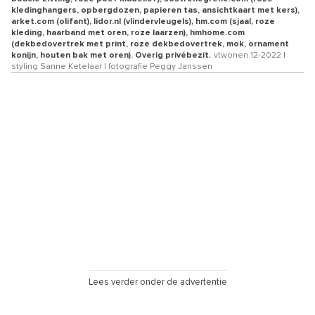
kledinghangers, opbergdozen, papieren tas, ansichtkaart met kers),
arket.com (olifant), lidor.nl (vlindervleugels), hm.com (sjaal, roze
kleding, haarband met oren, roze laarzen), hmhome.com
(dekbedovertrek met print, roze dekbedovertrek, mok, ornament
konijn, houten bak met oren). Overig privébezit.
vtwonen 12-2022 |
styling Sanne Ketelaar | fotografie Peggy Janssen
Lees verder onder de advertentie