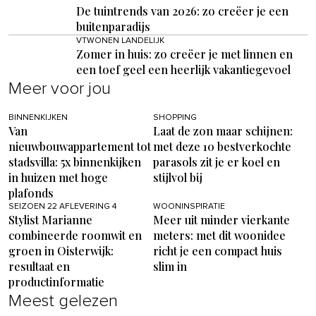
De tuintrends van 2026: zo creëer je een
buitenparadijs
VTWONEN LANDELIJK
Zomer in huis: zo creëer je met linnen en
een toef geel een heerlijk vakantiegevoel
Meer voor jou
BINNENKIJKEN
SHOPPING
Van
Laat de zon maar schijnen:
nieuwbouwappartement tot
met deze 10 bestverkochte
stadsvilla: 5x binnenkijken
parasols zit je er koel en
in huizen met hoge
stijlvol bij
plafonds
SEIZOEN 22 AFLEVERING 4
WOONINSPIRATIE
Stylist Marianne
Meer uit minder vierkante
combineerde roomwit en
meters: met dit woonidee
groen in Oisterwijk:
richt je een compact huis
resultaat en
slim in
productinformatie
Meest gelezen