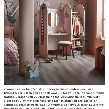
vtwonen collectie (EVC-vloer Barley inclusief ondervloer, lamel
129x24,6 cm, 8 lamellen per pak voor ± 2,54 m². Foto- behang Graphic
Nature, 6 banen van 280x50 cm, totaal 280x300 cm (lxb). Muurverf
kleur Soft Clay. Metalen hanglamp Disk in antiek brons exclusief
lichtbron, 38x11 cm (Øxh). Kast DIY-ontwerp.) karwei.nl (kruk Laurie met
bouclé zitting, roze poef Madelief), sostrenegrene.com (roze