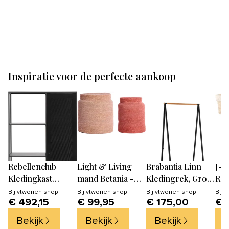
Inspiratie voor de perfecte aankoop
Rebellenclub
Light & Living
Brabantia Linn
J-L
Kledingkast
mand Betania -
Kledingrek, Groot
Rec
Verona - Zwart
roze - Ø33cm
- Black
imi
Bij
vtwonen shop
Bij
vtwonen shop
Bij
vtwonen shop
Bij
v
€ 492,15
€ 99,95
€ 175,00
€ 
- n
set
Bekijk
Bekijk
Bekijk
B