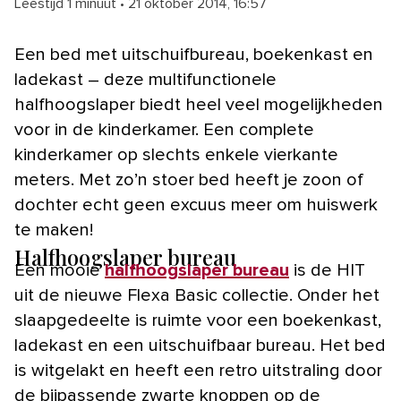
Leestijd 1 minuut
•
21 oktober 2014, 16:57
Een bed met uitschuifbureau, boekenkast en
ladekast – deze multifunctionele
halfhoogslaper biedt heel veel mogelijkheden
voor in de kinderkamer. Een complete
kinderkamer op slechts enkele vierkante
meters. Met zo’n stoer bed heeft je zoon of
dochter echt geen excuus meer om huiswerk
te maken!
Halfhoogslaper bureau
Een mooie
halfhoogslaper bureau
is de HIT
uit de nieuwe Flexa Basic collectie. Onder het
slaapgedeelte is ruimte voor een boekenkast,
ladekast en een uitschuifbaar bureau. Het bed
is witgelakt en heeft een retro uitstraling door
de bijpassende zwarte knoppen op de