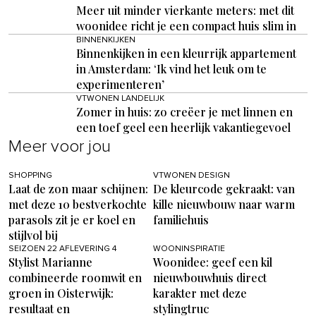
Meer uit minder vierkante meters: met dit
woonidee richt je een compact huis slim in
BINNENKIJKEN
Binnenkijken in een kleurrijk appartement
in Amsterdam: ‘Ik vind het leuk om te
experimenteren’
VTWONEN LANDELIJK
Zomer in huis: zo creëer je met linnen en
een toef geel een heerlijk vakantiegevoel
Meer voor jou
SHOPPING
VTWONEN DESIGN
Laat de zon maar schijnen:
De kleurcode gekraakt: van
met deze 10 bestverkochte
kille nieuwbouw naar warm
parasols zit je er koel en
familiehuis
stijlvol bij
SEIZOEN 22 AFLEVERING 4
WOONINSPIRATIE
Stylist Marianne
Woonidee: geef een kil
combineerde roomwit en
nieuwbouwhuis direct
groen in Oisterwijk:
karakter met deze
resultaat en
stylingtruc