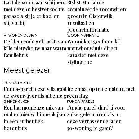
Laat de zon maar schijnen:
Stylist Marianne
met deze 10 bestverkochte
combineerde roomwit en
parasols zit je er koel en
groen in Oisterwijk:
stijlvol bij
resultaat en
productinformatie
VTWONEN DESIGN
WOONINSPIRATIE
De kleurcode gekraakt: van
Woonidee: geef een kil
kille nieuwbouw naar warm
nieuwbouwhuis direct
familiehuis
karakter met deze
stylingtruc
Meest gelezen
FUNDA-PARELS
Funda-parel: deze villa gaat helemaal op in de natuur, met
de zwemvijver als ultieme green flag
BINNENKIJKEN
FUNDA-PARELS
Een harmonieuze mix van
Funda-parel: durf jij voor
oud en nieuw: binnenkijken
zulke gele muren als in
in een authentiek
deze verrassende jaren
herenhuis
30-woning te gaan?