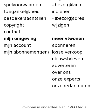
spelvoorwaarden
- bezorgklacht
toegankelijkheid
indienen
bezoekersaantallen
- (bezorg)adres
copyright
wijzigen
contact
mijn omgeving
meer vtwonen
mijn account
abonneren
mijn abonnement(en)
losse verkoop
nieuwsbrieven
adverteren
over ons
onze experts
onze redacteuren
vtwonen
is onderdeel van
DPG Media