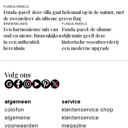
FUNDA-PARELS
Funda-parel: deze villa gaat helemaal op in de natuur, met
de zwemvijver als ultieme green flag
BINNENKIJKEN
FUNDA-PARELS
Een harmonieuze mix van
Funda-parel: de slimme
oud en nieuw: binnenkijken
stijlenmix geeft deze
in een authentiek
historische woonboerderij
herenhuis
een moderne upgrade
Volg ons
algemeen
service
colofon
klantenservice shop
algemene
klantenservice
voorwaarden
magazine