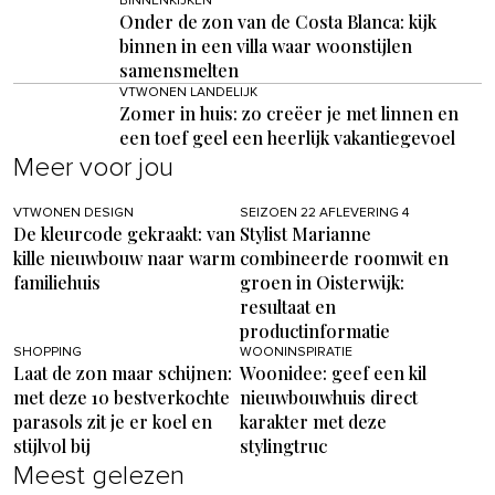
BINNENKIJKEN
Onder de zon van de Costa Blanca: kijk
binnen in een villa waar woonstijlen
samensmelten
VTWONEN LANDELIJK
Zomer in huis: zo creëer je met linnen en
een toef geel een heerlijk vakantiegevoel
Meer voor jou
VTWONEN DESIGN
SEIZOEN 22 AFLEVERING 4
De kleurcode gekraakt: van
Stylist Marianne
kille nieuwbouw naar warm
combineerde roomwit en
familiehuis
groen in Oisterwijk:
resultaat en
productinformatie
SHOPPING
WOONINSPIRATIE
Laat de zon maar schijnen:
Woonidee: geef een kil
met deze 10 bestverkochte
nieuwbouwhuis direct
parasols zit je er koel en
karakter met deze
stijlvol bij
stylingtruc
Meest gelezen