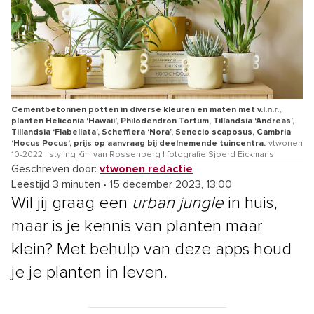
Cementbetonnen potten in diverse kleuren en maten met v.l.n.r.,
planten Heliconia ‘Hawaii’, Philodendron Tortum, Tillandsia ‘Andreas’,
Tillandsia ‘Flabellata’, Schefflera ‘Nora’, Senecio scaposus, Cambria
‘Hocus Pocus’, prijs op aanvraag bij deelnemende tuincentra.
vtwonen
10-2022 | styling Kim van Rossenberg | fotografie Sjoerd Eickmans
Geschreven door:
vtwonen redactie
Leestijd 3 minuten
•
15 december 2023, 13:00
Wil jij graag een
urban jungle
in huis,
maar is je kennis van planten maar
klein? Met behulp van deze apps houd
je je planten in leven.