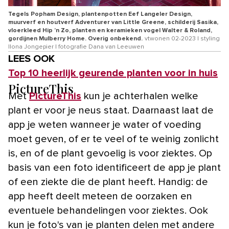
Tegels Popham Design, plantenpotten Eef Langeler Design,
muurverf en houtverf Adventurer van Little Greene, schilderij Sasika,
vloerkleed Hip ’n Zo, planten en keramieken vogel Walter & Roland,
gordijnen Mulberry Home. Overig onbekend.
vtwonen 02-2023 | styling
Ilona Jongepier | fotografie Dana van Leeuwen
LEES OOK
Top 10 heerlijk geurende planten voor in huis
PictureThis
Met
PictureThis
kun je achterhalen welke
plant er voor je neus staat. Daarnaast laat de
app je weten wanneer je water of voeding
moet geven, of er te veel of te weinig zonlicht
is, en of de plant gevoelig is voor ziektes. Op
basis van een foto identificeert de app je plant
of een ziekte die de plant heeft. Handig: de
app heeft deelt meteen de oorzaken en
eventuele behandelingen voor ziektes. Ook
kun je foto's van je planten delen met andere