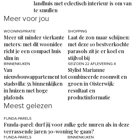
landhuis met eclectisch interieur is om van
te smullen
Meer voor jou
WOONINSPIRATIE
SHOPPING
Meer uit minder vierkante
Laat de zon maar schijnen:
meters: met dit woonidee
met deze 10 bestverkochte
richt je een compact huis
parasols zit je er koel en
slim in
stijlvol bij
BINNENKIJKEN
SEIZOEN 22 AFLEVERING 4
Van
Stylist Marianne
nieuwbouwappartement tot
combineerde roomwit en
stadsvilla: 5x binnenkijken
groen in Oisterwijk:
in huizen met hoge
resultaat en
plafonds
productinformatie
Meest gelezen
FUNDA-PARELS
Funda-parel: durf jij voor zulke gele muren als in deze
verrassende jaren 30-woning te gaan?
FUNDA-PARELS
BINNENKIJKEN