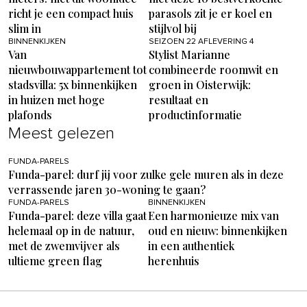
richt je een compact huis
parasols zit je er koel en
slim in
stijlvol bij
BINNENKIJKEN
SEIZOEN 22 AFLEVERING 4
Van
Stylist Marianne
nieuwbouwappartement tot
combineerde roomwit en
stadsvilla: 5x binnenkijken
groen in Oisterwijk:
in huizen met hoge
resultaat en
plafonds
productinformatie
Meest gelezen
FUNDA-PARELS
Funda-parel: durf jij voor zulke gele muren als in deze
verrassende jaren 30-woning te gaan?
FUNDA-PARELS
BINNENKIJKEN
Funda-parel: deze villa gaat
Een harmonieuze mix van
helemaal op in de natuur,
oud en nieuw: binnenkijken
met de zwemvijver als
in een authentiek
ultieme green flag
herenhuis