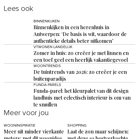
Lees ook
BINNENKIJKEN
Binnenkijken in een herenhuis in
Antwerpen: ‘De basis is wit, waardoor de
authentieke details beter uitkomen’
VTWONEN LANDELIJK
Zomer in huis: zo creëer je met linnen en
een toef geel een heerlijk vakantiegevoel
WOONTRENDS
De tuintrends van 2026: zo creëer je een
buitenparadijs
FUNDA-PARELS
Funda-parel: het kleurpalet van dit design
landhuis met eclectisch interieur is om van
te smullen
Meer voor jou
WOONINSPIRATIE
SHOPPING
Meer uit minder vierkante
Laat de zon maar schijnen:
meters: met dit woonidee
met deze 10 bestverkochte