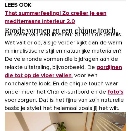
LEES OOK
That summerfeeling! Zo creëer je een
mediterraans interieur 2.0
Ronde vormen en een chique touch
De sfeer van een interieur zit ’m in de details.
Wat valt er op, als je verder kijkt dan de warm
minimalistische stijl en natuurlijke materialen?
De vele ronde vormen die bijdragen aan de
relaxte uitstraling, bijvoorbeeld. De
gordijnen
die tot op de vloer vallen
, voor een
nonchalante look. En de chique touch waar
onder meer het Chanel-surfbord en de
foto’s
voor zorgen. Dat is het fijne van zo’n naturelle
basis: je stylet het helemaal zoals jij het wilt.