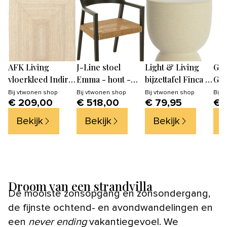
AFK Living
J-Line stoel
Light & Living
GO
vloerkleed Indira
Emma - hout -
bijzettafel Finca -
GO
- handgemaakt -
zwart/bruin
wit - Ø28.5cm
han
Bij
vtwonen shop
Bij
vtwonen shop
Bij
vtwonen shop
Bij
v
€ 209,00
€ 518,00
€ 79,95
€ 
Jute - 160 x 230
- b
cm
Bekijk
Bekijk
Bekijk
B
Droom van een strandvilla
De mooiste zonsopgang en zonsondergang,
de fijnste ochtend- en avondwandelingen en
een
never ending
vakantiegevoel. We