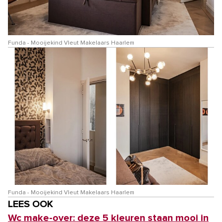
Funda - Mooijekind Vleut Makelaars Haarlem
Funda - Mooijekind Vleut Makelaars Haarlem
LEES OOK
Wc make-over: deze 5 kleuren staan mooi in