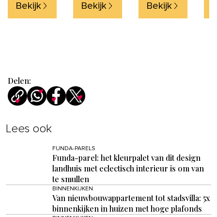
80
Bekijk
Bekijk
Bekijk
B
Delen:
Lees ook
FUNDA-PARELS
Funda-parel: het kleurpalet van dit design
landhuis met eclectisch interieur is om van
te smullen
BINNENKIJKEN
Van nieuwbouwappartement tot stadsvilla: 5x
binnenkijken in huizen met hoge plafonds