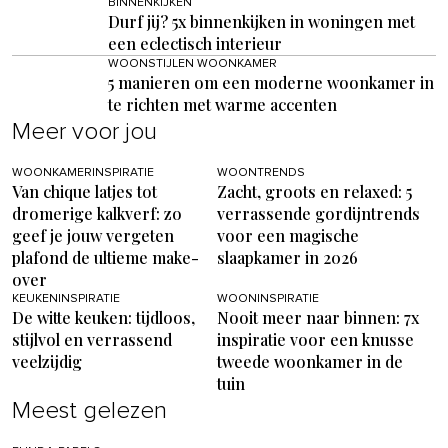
BINNENKIJKEN
Durf jij? 5x binnenkijken in woningen met
een eclectisch interieur
WOONSTIJLEN WOONKAMER
5 manieren om een moderne woonkamer in
te richten met warme accenten
Meer voor jou
WOONKAMERINSPIRATIE
WOONTRENDS
Van chique latjes tot
Zacht, groots en relaxed: 5
dromerige kalkverf: zo
verrassende gordijntrends
geef je jouw vergeten
voor een magische
plafond de ultieme make-
slaapkamer in 2026
over
KEUKENINSPIRATIE
WOONINSPIRATIE
De witte keuken: tijdloos,
Nooit meer naar binnen: 7x
stijlvol en verrassend
inspiratie voor een knusse
veelzijdig
tweede woonkamer in de
tuin
Meest gelezen