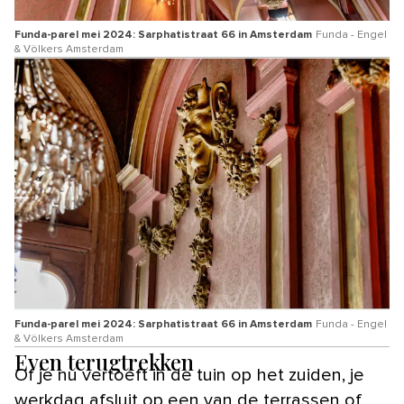
Funda-parel mei 2024: Sarphatistraat 66 in Amsterdam
Funda - Engel
& Völkers Amsterdam
Funda-parel mei 2024: Sarphatistraat 66 in Amsterdam
Funda - Engel
& Völkers Amsterdam
Even terugtrekken
Of je nu vertoeft in de tuin op het zuiden, je
werkdag afsluit op een van de terrassen of