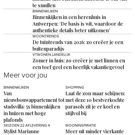
te smullen
BINNENKIJKEN
Binnenkijken in een herenhuis in
Antwerpen: ‘De basis is wit, waardoor de
authentieke details beter uitkomen’
WOONTRENDS
De tuintrends van 2026: zo creëer je een
buitenparadijs
VTWONEN LANDELIJK
Zomer in huis: zo creëer je met linnen en
een toef geel een heerlijk vakantiegevoel
Meer voor jou
BINNENKIJKEN
SHOPPING
Van
Laat de zon maar schijnen:
nieuwbouwappartement tot
met deze 10 bestverkochte
stadsvilla: 5x binnenkijken
parasols zit je er koel en
in huizen met hoge
stijlvol bij
plafonds
SEIZOEN 22 AFLEVERING 4
WOONINSPIRATIE
Stylist Marianne
Meer uit minder vierkante