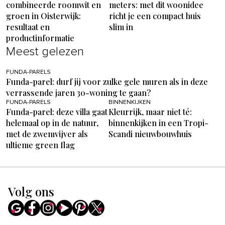
combineerde roomwit en
meters: met dit woonidee
groen in Oisterwijk:
richt je een compact huis
resultaat en
slim in
productinformatie
Meest gelezen
FUNDA-PARELS
Funda-parel: durf jij voor zulke gele muren als in deze
verrassende jaren 30-woning te gaan?
FUNDA-PARELS
BINNENKIJKEN
Funda-parel: deze villa gaat
Kleurrijk, maar niet té:
helemaal op in de natuur,
binnenkijken in een Tropi-
met de zwemvijver als
Scandi nieuwbouwhuis
ultieme green flag
Volg ons