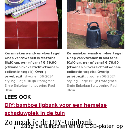
Keramieken wand- en vloertegel
Keramieken wand- en vloertegel
Chop van vtwonen in Mattone,
Chop van vtwonen in Mattone,
10x10 cm, per m² vanaf € 79,90
10x10 cm, per m² vanaf € 79,90
(vtwonen.nl/overzicht-vtwonen-
(vtwonen.nl/overzicht-vtwonen-
collectie-tegels). Overig
collectie-tegels). Overig
privébezit.
vtwonen 06-2024 |
privébezit.
vtwonen 06-2024 |
styling Fietje Bruijn | fotografie
styling Fietje Bruijn | fotografie
Ernie Enkelaar | uitvoering Paul
Ernie Enkelaar | uitvoering Paul
Blom
Blom
LEES OOK
DIY: bamboe ligbank voor een hemelse
schaduwplek in de tuin
Zo maak je de DIY-tuinbank
1.
Zaag de tuinpalen en de OSB-platen op