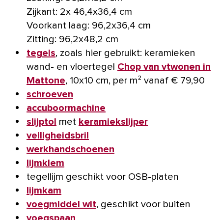
Zijkant: 2x 46,4x36,4 cm
Voorkant laag: 96,2x36,4 cm
Zitting: 96,2x48,2 cm
tegels
, zoals hier gebruikt: keramieken
wand- en vloertegel
Chop van vtwonen in
Mattone
, 10x10 cm, per m² vanaf € 79,90
schroeven
accuboormachine
slijptol
met
keramiekslijper
veiligheidsbril
werkhandschoenen
lijmklem
tegellijm geschikt voor OSB-platen
lijmkam
voegmiddel wit
, geschikt voor buiten
voegspaan