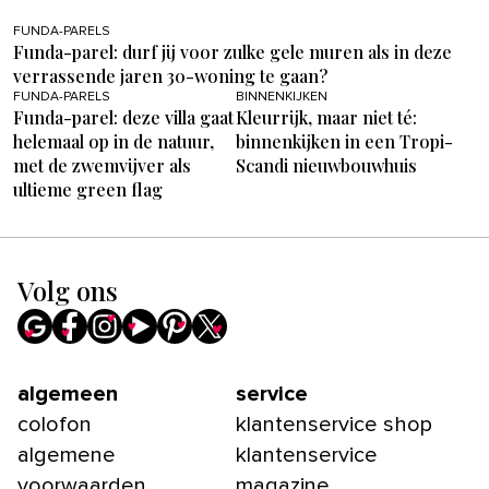
FUNDA-PARELS
Funda-parel: durf jij voor zulke gele muren als in deze
verrassende jaren 30-woning te gaan?
FUNDA-PARELS
BINNENKIJKEN
Funda-parel: deze villa gaat
Kleurrijk, maar niet té:
helemaal op in de natuur,
binnenkijken in een Tropi-
met de zwemvijver als
Scandi nieuwbouwhuis
ultieme green flag
Volg ons
algemeen
service
colofon
klantenservice shop
algemene
klantenservice
voorwaarden
magazine