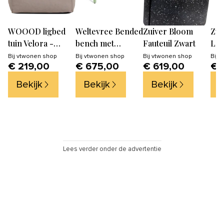
WOOOD ligbed
Weltevree Bended
Zuiver Bloom
Zui
tuin Velora -
bench met
Fauteuil Zwart
Lou
Polyester - Zand
rugleuning
Fau
Bij
vtwonen shop
Bij
vtwonen shop
Bij
vtwonen shop
Bij
v
€ 219,00
€ 675,00
€ 619,00
€ 
- 80x175x95
Bei
Bekijk
Bekijk
Bekijk
B
Lees verder onder de advertentie