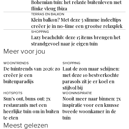
Bohemian tuin: het relaxte buitenleven met
flinke vleug Ibiza
TERRAS EN BALKON
Klein balkon? Met deze 5 slimme indeeltips
creëer je in no-time een grootse relaxplek
SHOPPING
Lazy beachclub: deze 15 items brengen het
strandgevoel naar je eigen tuin
Meer voor jou
WOONTRENDS
SHOPPING
De tuintrends van 2026: zo
Laat de zon maar schijnen:
creëer je een
met deze 10 bestverkochte
buitenparadijs
parasols zit je er koel en
stijlvol bij
HOTSPOTS
WOONINSPIRATIE
Sun’s out, buns out: 7x
Nooit meer naar binnen: 7x
restaurants met een
inspiratie voor een knusse
heerlijke tuin om in buiten
tweede woonkamer in de
te eten
tuin
Meest gelezen