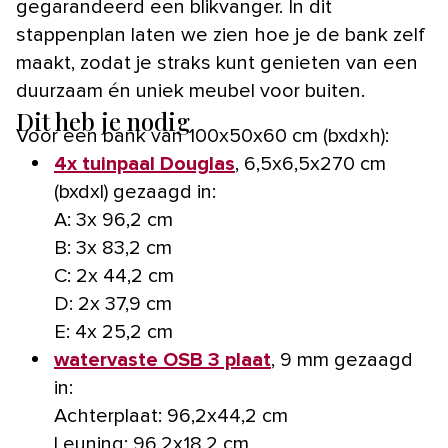
gegarandeerd een blikvanger. In dit
stappenplan laten we zien hoe je de bank zelf
maakt, zodat je straks kunt genieten van een
duurzaam én uniek meubel voor buiten.
Dit heb je nodig
Voor een bank van 100x50x60 cm (bxdxh):
4x tuinpaal Douglas
, 6,5x6,5x270 cm
(bxdxl) gezaagd in:
A: 3x 96,2 cm
B: 3x 83,2 cm
C: 2x 44,2 cm
D: 2x 37,9 cm
E: 4x 25,2 cm
watervaste OSB 3 plaat
, 9 mm gezaagd
in:
Achterplaat: 96,2x44,2 cm
Leuning: 96,2x18,2 cm