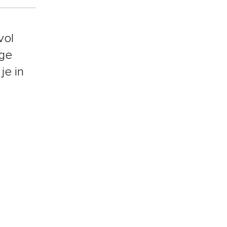
vol
ege
je in