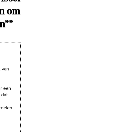
en om
en”
”
t van
or een
 dat
rdelen