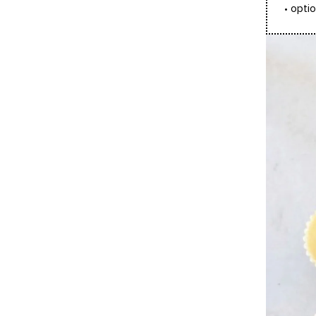
• opti