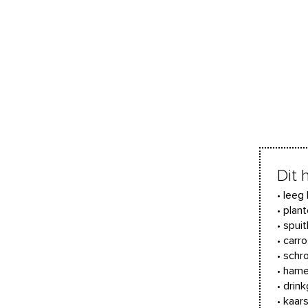
Dit 
• leeg
• plan
• spui
• carr
• sch
• hame
• drink
• kaar