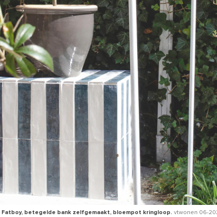
 Fatboy, betegelde bank zelfgemaakt, bloempot kringloop.
vtwonen 06-202