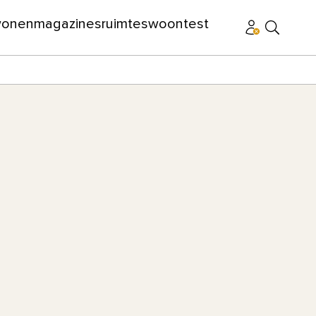
wonen
magazines
ruimtes
woontest