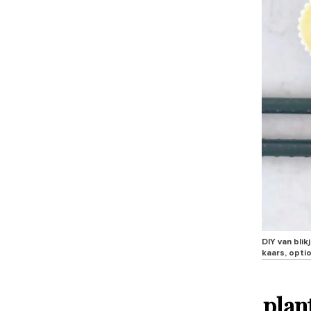
DIY van blik
kaars, optio
plan