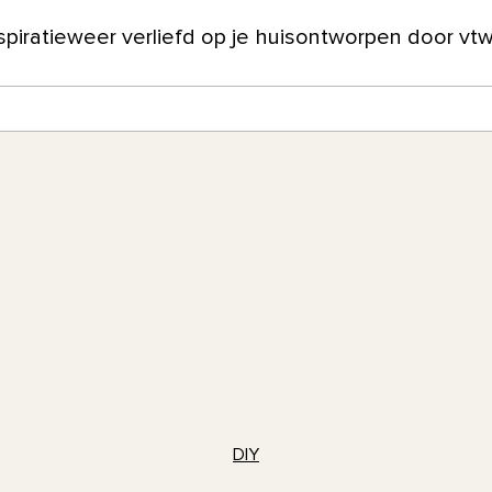
spiratie
weer verliefd op je huis
ontworpen door vt
ver ons
DIY