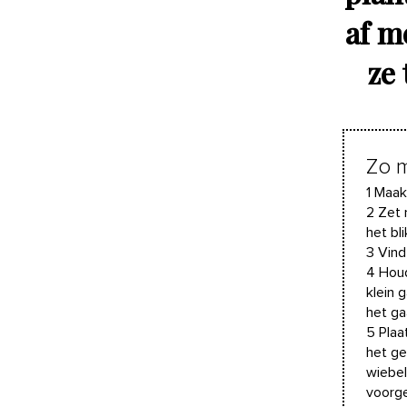
af m
ze 
Zo m
1 Maak
2 Zet 
het bl
3 Vind
4 Houd
klein 
het ga
5 Plaa
het ge
wiebel
voorge