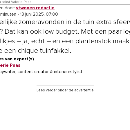
n tekst Valerie Paas
n door:
vtwonen redactie
 minuten
•
13 juni 2025, 07:00
erlijke zomeravonden in de tuin extra sfeer
 Dat kan ook low budget. Met een paar l
likjes
–
ja, echt
–
en een plantenstok maak 
e een chique tuinfakkel.
s van expert(s)
lerie Paas
ywriter, content creator & interieurstylist
Lees verder onder de advertentie