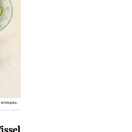
 drinkglas,
issel