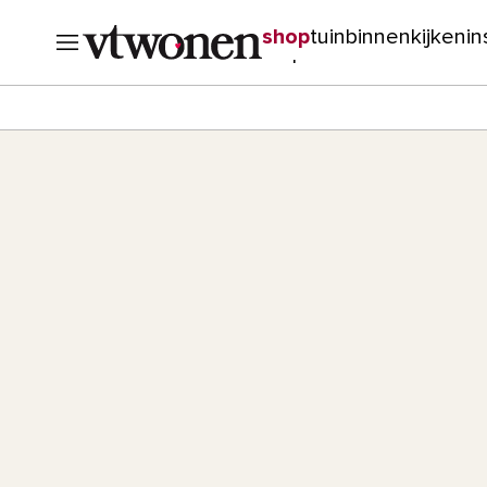
shop
tuin
binnenkijken
in
verbouwen
cursussen
o