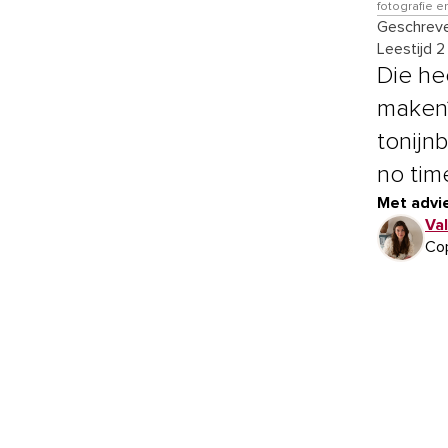
fotografie e
Geschreve
Leestijd 2
Die he
maken?
tonijnb
no tim
Met advie
Va
Cop