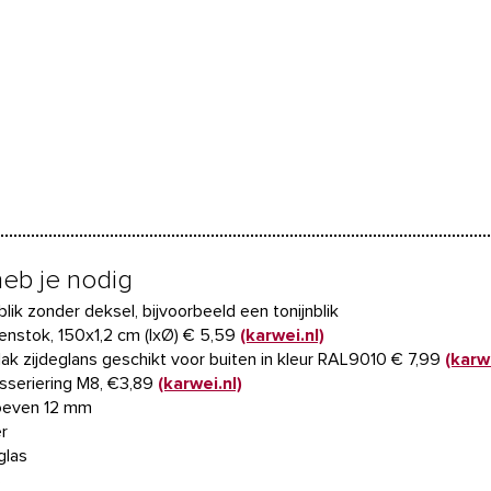
heb je nodig
 blik zonder deksel, bijvoorbeeld een tonijnblik
tenstok, 150x1,2 cm (lxØ) € 5,59
(karwei.nl)
tlak zijdeglans geschikt voor buiten in kleur RAL9010 € 7,99
(karwe
osseriering M8, €3,89
(karwei.nl)
roeven 12 mm
r
glas
s