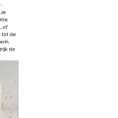
e
 Je
itte
, of
 tot de
erin.
rijk de