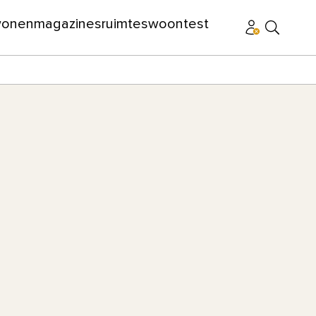
wonen
magazines
ruimtes
woontest