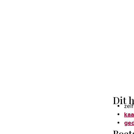
Dit 
zel
kaa
ge
Boet