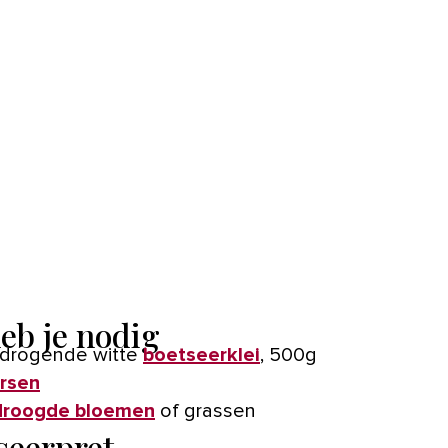
heb je nodig
fdrogende witte
bo
e
tseerklei
, 500g
rsen
droogde bloemen
of grassen
seerpret