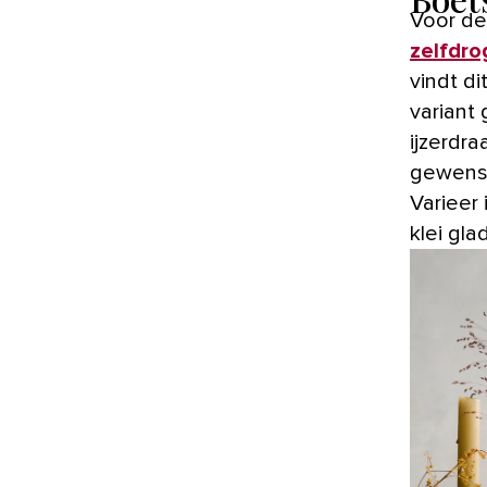
Voor d
zelfdro
vindt di
variant 
ijzerdr
gewenst
Varieer 
klei gla