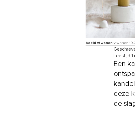
beeld vtwonen
vtwonen 10-2
Geschreve
Leestijd 1
Een ka
ontspa
kandel
deze k
de sla