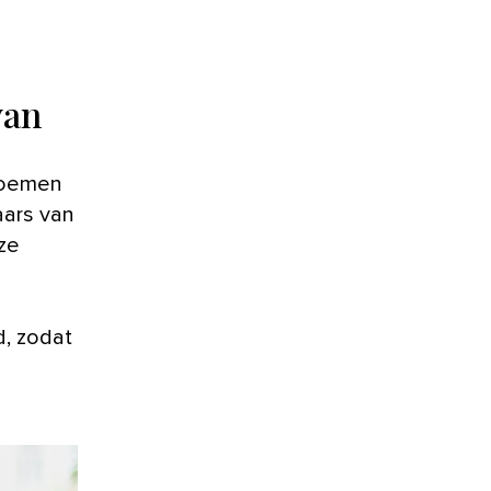
van
loemen
aars van
 ze
d, zodat