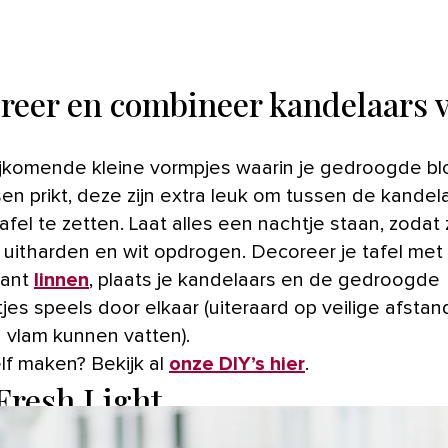
reer en combineer kandelaars 
jkomende kleine vormpjes waarin je gedroogde b
sen prikt, deze zijn extra leuk om tussen de kandel
tafel te zetten. Laat alles een nachtje staan, zodat
g uitharden en wit opdrogen. Decoreer je tafel met
lant
linnen
, plaats je kandelaars en de gedroogde
es speels door elkaar (uiteraard op veilige afstan
 vlam kunnen vatten).
lf maken? Bekijk al
onze DIY’s hier
.
Fresh Light