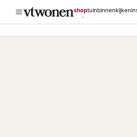
shop
tuin
binnenkijken
in
verbouwen
cursussen
o