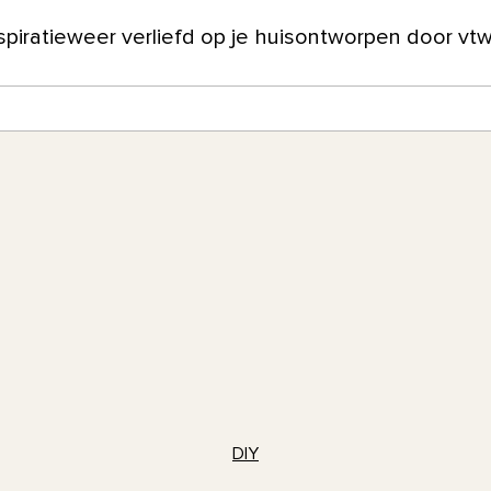
spiratie
weer verliefd op je huis
ontworpen door vt
ver ons
DIY