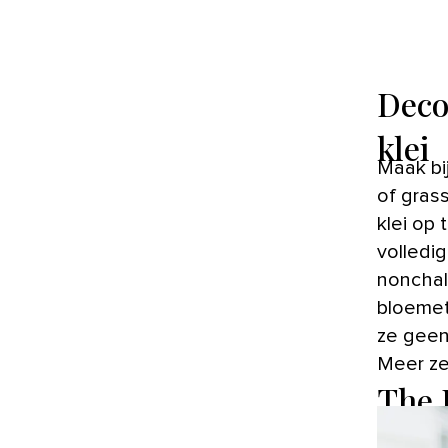
Deco
klei
Maak bi
of gras
klei op 
volledi
noncha
bloemetj
ze geen
Meer ze
The 