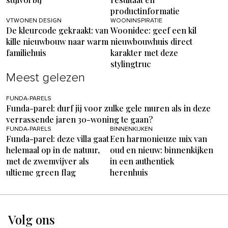
productinformatie
VTWONEN DESIGN
WOONINSPIRATIE
De kleurcode gekraakt: van
Woonidee: geef een kil
kille nieuwbouw naar warm
nieuwbouwhuis direct
familiehuis
karakter met deze
stylingtruc
Meest gelezen
FUNDA-PARELS
Funda-parel: durf jij voor zulke gele muren als in deze
verrassende jaren 30-woning te gaan?
FUNDA-PARELS
BINNENKIJKEN
Funda-parel: deze villa gaat
Een harmonieuze mix van
helemaal op in de natuur,
oud en nieuw: binnenkijken
met de zwemvijver als
in een authentiek
ultieme green flag
herenhuis
Volg ons