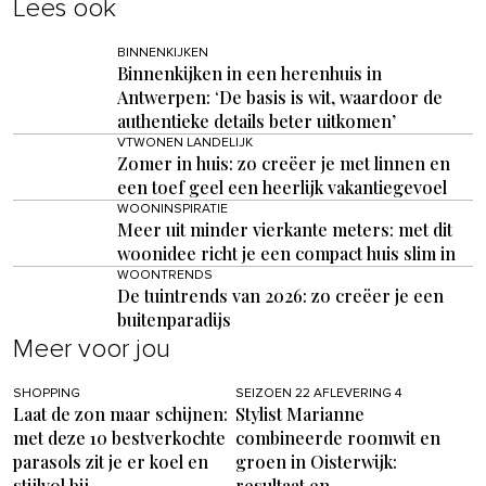
Lees ook
BINNENKIJKEN
Binnenkijken in een herenhuis in
Antwerpen: ‘De basis is wit, waardoor de
authentieke details beter uitkomen’
VTWONEN LANDELIJK
Zomer in huis: zo creëer je met linnen en
een toef geel een heerlijk vakantiegevoel
WOONINSPIRATIE
Meer uit minder vierkante meters: met dit
woonidee richt je een compact huis slim in
WOONTRENDS
De tuintrends van 2026: zo creëer je een
buitenparadijs
Meer voor jou
SHOPPING
SEIZOEN 22 AFLEVERING 4
Laat de zon maar schijnen:
Stylist Marianne
met deze 10 bestverkochte
combineerde roomwit en
parasols zit je er koel en
groen in Oisterwijk:
stijlvol bij
resultaat en