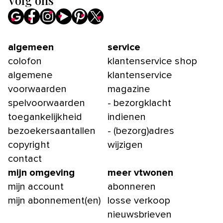
Volg ons
algemeen
service
colofon
klantenservice shop
algemene
klantenservice
voorwaarden
magazine
spelvoorwaarden
- bezorgklacht
toegankelijkheid
indienen
bezoekersaantallen
- (bezorg)adres
copyright
wijzigen
contact
mijn omgeving
meer vtwonen
mijn account
abonneren
mijn abonnement(en)
losse verkoop
nieuwsbrieven