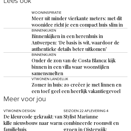
Lees ook
WOONINSPIRATIE
Meer uit minder vierkante meters: met dit
woonidee richt je een compact huis slim in
BINNENKIJKEN
Binnenkijken in een herenhuis in
Antwerpen: ‘De basis is wit, waardoor de
authentieke details beter uitkomen’
BINNENKIJKEN
Onder de zon van de Costa Blanca: kijk
binnen in een villa waar woonstijlen
samensmelten
VTWONEN LANDELIJK
Zomer in huis: zo creëer je met linnen en
een toef geel een heerlijk vakantiegevoel
Meer voor jou
VTWONEN DESIGN
SEIZOEN 22 AFLEVERING 4
De kleurcode gekraakt: van
Stylist Marianne
kille nieuwbouw naar warm
combineerde roomwit en
familiehuis
groen in Oisterwijk: