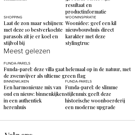
resultaat en
productinformatie
SHOPPING
WOONINSPIRATIE
Laat de zon maar schijnen:
Woonidee: geef een kil
met deze 10 bestverkochte
nieuwbouwhuis direct
parasols zit je er koel en
karakter met deze
stijlvol bij
stylingtruc
Meest gelezen
FUNDA-PARELS
Funda-parel: deze villa gaat helemaal op in de natuur, met
de zwemvijver als ultieme green flag
BINNENKIJKEN
FUNDA-PARELS
Een harmonieuze mix van
Funda-parel: de slimme
oud en nieuw: binnenkijken
stijlenmix geeft deze
in een authentiek
historische woonboerderij
herenhuis
een moderne upgrade