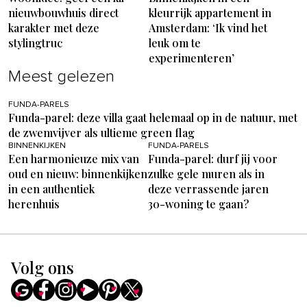
nieuwbouwhuis direct
kleurrijk appartement in
karakter met deze
Amsterdam: ‘Ik vind het
stylingtruc
leuk om te
experimenteren’
Meest gelezen
FUNDA-PARELS
Funda-parel: deze villa gaat helemaal op in de natuur, met
de zwemvijver als ultieme green flag
BINNENKIJKEN
FUNDA-PARELS
Een harmonieuze mix van
Funda-parel: durf jij voor
oud en nieuw: binnenkijken
zulke gele muren als in
in een authentiek
deze verrassende jaren
herenhuis
30-woning te gaan?
Volg ons