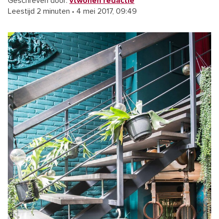
Geschreven door:
vtwonen redactie
Leestijd 2 minuten
•
4 mei 2017, 09:49