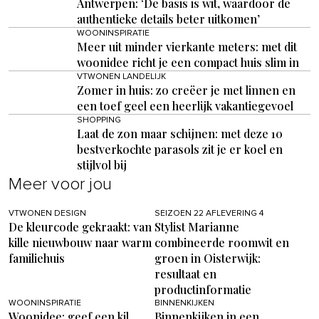
Antwerpen: ‘De basis is wit, waardoor de
authentieke details beter uitkomen’
WOONINSPIRATIE
Meer uit minder vierkante meters: met dit
woonidee richt je een compact huis slim in
VTWONEN LANDELIJK
Zomer in huis: zo creëer je met linnen en
een toef geel een heerlijk vakantiegevoel
SHOPPING
Laat de zon maar schijnen: met deze 10
bestverkochte parasols zit je er koel en
stijlvol bij
Meer voor jou
VTWONEN DESIGN
SEIZOEN 22 AFLEVERING 4
De kleurcode gekraakt: van
Stylist Marianne
kille nieuwbouw naar warm
combineerde roomwit en
familiehuis
groen in Oisterwijk:
resultaat en
productinformatie
WOONINSPIRATIE
BINNENKIJKEN
Woonidee: geef een kil
Binnenkijken in een