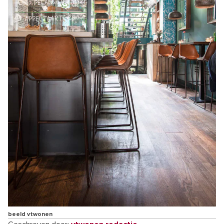
beeld vtwonen