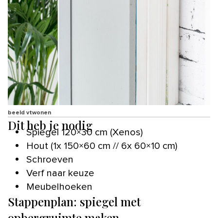
beeld vtwonen
Dit heb je nodig
Spiegel 120×30 cm (Xenos)
Hout (1x 150×60 cm // 6x 60×10 cm)
Schroeven
Verf naar keuze
Meubelhoeken
Stappenplan: spiegel met
opbergruimte maken