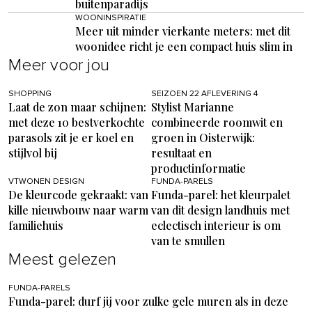
buitenparadijs
WOONINSPIRATIE
Meer uit minder vierkante meters: met dit
woonidee richt je een compact huis slim in
Meer voor jou
SHOPPING
SEIZOEN 22 AFLEVERING 4
Laat de zon maar schijnen:
Stylist Marianne
met deze 10 bestverkochte
combineerde roomwit en
parasols zit je er koel en
groen in Oisterwijk:
stijlvol bij
resultaat en
productinformatie
VTWONEN DESIGN
FUNDA-PARELS
De kleurcode gekraakt: van
Funda-parel: het kleurpalet
kille nieuwbouw naar warm
van dit design landhuis met
familiehuis
eclectisch interieur is om
van te smullen
Meest gelezen
FUNDA-PARELS
Funda-parel: durf jij voor zulke gele muren als in deze