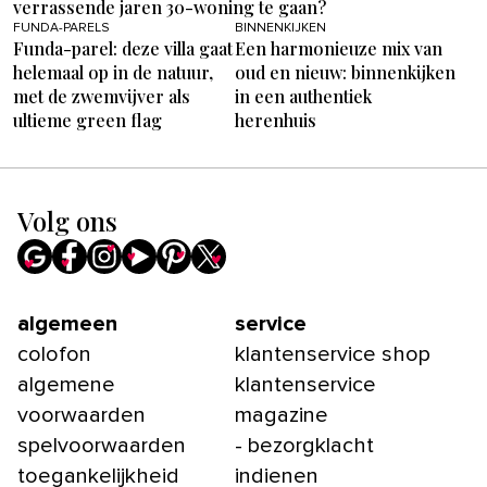
verrassende jaren 30-woning te gaan?
FUNDA-PARELS
BINNENKIJKEN
Funda-parel: deze villa gaat
Een harmonieuze mix van
helemaal op in de natuur,
oud en nieuw: binnenkijken
met de zwemvijver als
in een authentiek
ultieme green flag
herenhuis
Volg ons
algemeen
service
colofon
klantenservice shop
algemene
klantenservice
voorwaarden
magazine
spelvoorwaarden
- bezorgklacht
toegankelijkheid
indienen