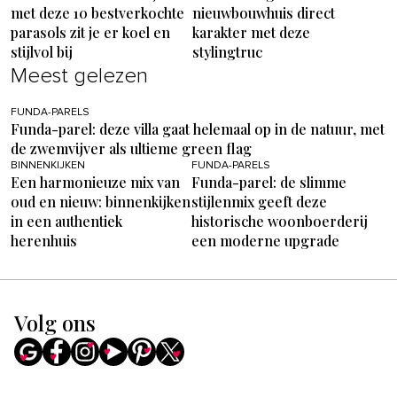
met deze 10 bestverkochte
nieuwbouwhuis direct
parasols zit je er koel en
karakter met deze
stijlvol bij
stylingtruc
Meest gelezen
FUNDA-PARELS
Funda-parel: deze villa gaat helemaal op in de natuur, met
de zwemvijver als ultieme green flag
BINNENKIJKEN
FUNDA-PARELS
Een harmonieuze mix van
Funda-parel: de slimme
oud en nieuw: binnenkijken
stijlenmix geeft deze
in een authentiek
historische woonboerderij
herenhuis
een moderne upgrade
Volg ons