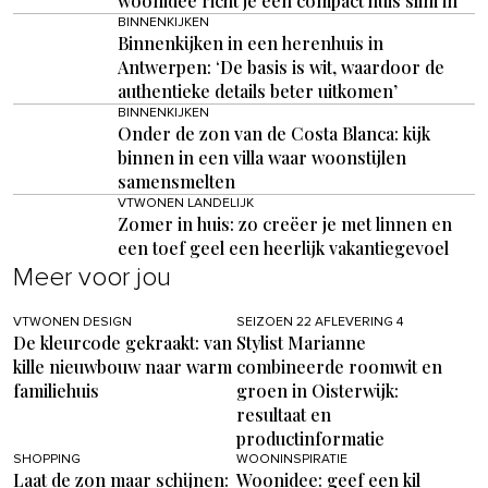
woonidee richt je een compact huis slim in
BINNENKIJKEN
Binnenkijken in een herenhuis in
Antwerpen: ‘De basis is wit, waardoor de
authentieke details beter uitkomen’
BINNENKIJKEN
Onder de zon van de Costa Blanca: kijk
binnen in een villa waar woonstijlen
samensmelten
VTWONEN LANDELIJK
Zomer in huis: zo creëer je met linnen en
een toef geel een heerlijk vakantiegevoel
Meer voor jou
VTWONEN DESIGN
SEIZOEN 22 AFLEVERING 4
De kleurcode gekraakt: van
Stylist Marianne
kille nieuwbouw naar warm
combineerde roomwit en
familiehuis
groen in Oisterwijk:
resultaat en
productinformatie
SHOPPING
WOONINSPIRATIE
Laat de zon maar schijnen:
Woonidee: geef een kil