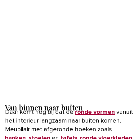
Van binnen naar buiten
Daar komt nog bij dat de
ronde vormen
vanuit
het interieur langzaam naar buiten komen.
Meubilair met afgeronde hoeken zoals
banken
,
stoelen
en
tafels
,
ronde vloerkleden
,