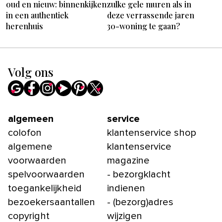
oud en nieuw: binnenkijken
zulke gele muren als in
in een authentiek
deze verrassende jaren
herenhuis
30-woning te gaan?
Volg ons
algemeen
service
colofon
klantenservice shop
algemene
klantenservice
voorwaarden
magazine
spelvoorwaarden
- bezorgklacht
toegankelijkheid
indienen
bezoekersaantallen
- (bezorg)adres
copyright
wijzigen