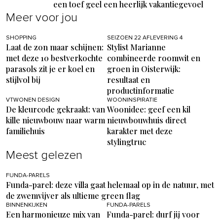
een toef geel een heerlijk vakantiegevoel
Meer voor jou
SHOPPING
SEIZOEN 22 AFLEVERING 4
Laat de zon maar schijnen:
Stylist Marianne
met deze 10 bestverkochte
combineerde roomwit en
parasols zit je er koel en
groen in Oisterwijk:
stijlvol bij
resultaat en
productinformatie
VTWONEN DESIGN
WOONINSPIRATIE
De kleurcode gekraakt: van
Woonidee: geef een kil
kille nieuwbouw naar warm
nieuwbouwhuis direct
familiehuis
karakter met deze
stylingtruc
Meest gelezen
FUNDA-PARELS
Funda-parel: deze villa gaat helemaal op in de natuur, met
de zwemvijver als ultieme green flag
BINNENKIJKEN
FUNDA-PARELS
Een harmonieuze mix van
Funda-parel: durf jij voor