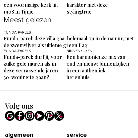
een voormalige kerk uit
karakter met deze
1908 in Tijnje
stylingtruc
Meest gelezen
FUNDA-PARELS
Funda-parel: deze villa gaat helemaal op in de natuur, met
de zwemvijver als ultieme green flag
FUNDA-PARELS
BINNENKIJKEN
Funda-parel: durf jij voor
Een harmonieuze mix van
zulke gele muren als in
oud en nieuw: binnenkijken
deze verrassende jaren
in een authentiek
30-woning te gaan?
herenhuis
Volg ons
algemeen
service