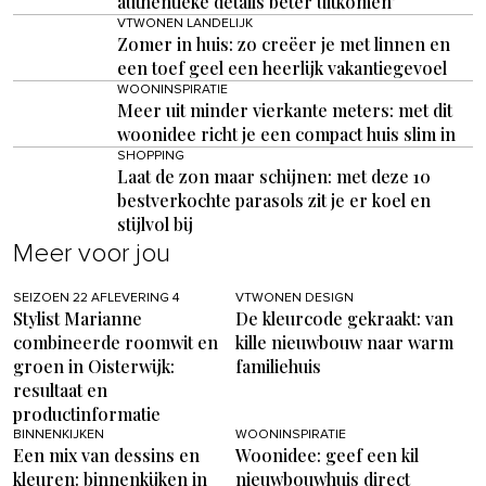
authentieke details beter uitkomen’
VTWONEN LANDELIJK
Zomer in huis: zo creëer je met linnen en
een toef geel een heerlijk vakantiegevoel
WOONINSPIRATIE
Meer uit minder vierkante meters: met dit
woonidee richt je een compact huis slim in
SHOPPING
Laat de zon maar schijnen: met deze 10
bestverkochte parasols zit je er koel en
stijlvol bij
Meer voor jou
SEIZOEN 22 AFLEVERING 4
VTWONEN DESIGN
Stylist Marianne
De kleurcode gekraakt: van
combineerde roomwit en
kille nieuwbouw naar warm
groen in Oisterwijk:
familiehuis
resultaat en
productinformatie
BINNENKIJKEN
WOONINSPIRATIE
Een mix van dessins en
Woonidee: geef een kil
kleuren: binnenkijken in
nieuwbouwhuis direct