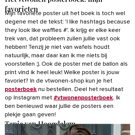
favorieten
Mijn favoriete poster uit het boek is toch wel
degene met de tekst: ‘I like hashtags because
they look like waffles #’. Ik krijg er elke keer
trek van, dat probleem zullen jullie vast ook
hebben! Tenzij je niet van wafels houdt
natuurlijk, maar daar kan ik me niets bij
voorstellen ;). Ook de poster met de ballon als
print vind ik heel leuk! Welke poster is jouw
favoriet? In de vtwonen-shop kun je het
posterboek
nu bestellen. Deel het resultaat
op Instagram met
#vtwonenposterboek
. Ik
ben benieuwd waar jullie de posters een
plekje gaan geven!
Tanja van Hoogdalem